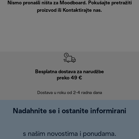
Nismo pronašli ništa za Moodboard. Pokušajte pretražiti
proizvod ili
Kontaktirajte nas
.
Besplatna dostava za narudžbe
Bes
preko 49 €
30 
Dostava u roku od 2-4 radna dana
Nadahnite se i ostanite informirani
s našim novostima i ponudama.