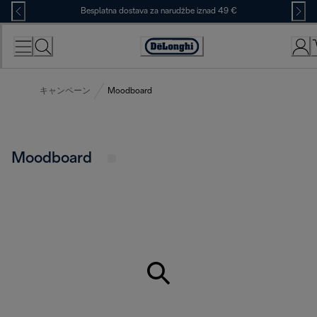
Skip
Besplatna dostava za narudžbe iznad 49 €
to
Content
Accessibility
Statement
キャンペーン
Moodboard
Moodboard