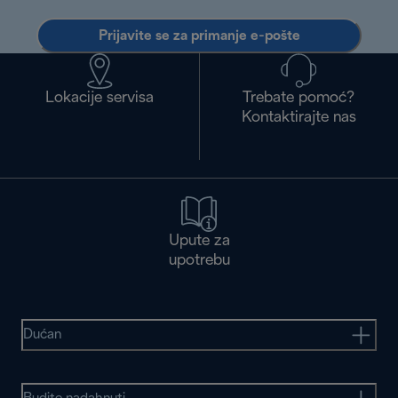
Prijavite se za primanje e-pošte
Lokacije servisa
Trebate pomoć?
Kontaktirajte nas
Upute za
upotrebu
Dućan