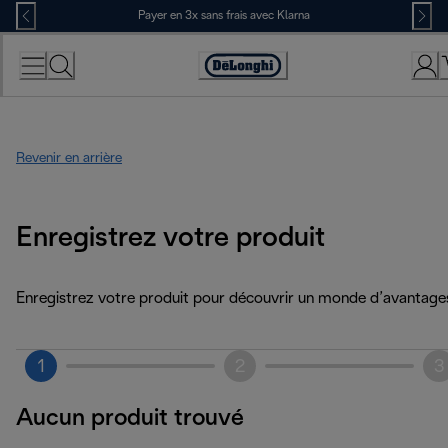
Skip
Payer en 3x sans frais avec Klarna
to
Content
Déclaration
d'accessibilité
Revenir en arrière
Enregistrez votre produit
Enregistrez votre produit pour découvrir un monde d’avantage
1
2
3
Aucun produit trouvé