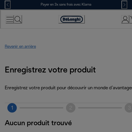
Skip
Payer en 3x sans frais avec Klarna
to
Content
Déclaration
d'accessibilité
Revenir en arrière
Enregistrez votre produit
Enregistrez votre produit pour découvrir un monde d’avantage
1
2
3
Aucun produit trouvé