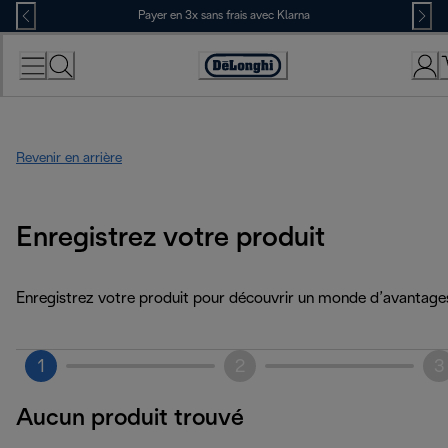
Skip
Payer en 3x sans frais avec Klarna
to
Content
Déclaration
d'accessibilité
Revenir en arrière
Enregistrez votre produit
Enregistrez votre produit pour découvrir un monde d’avantage
1
2
3
Aucun produit trouvé