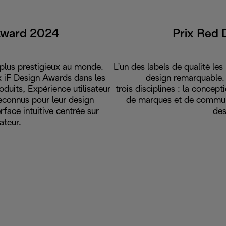
Award 2024
Prix Red 
 plus prestigieux au monde.
L’un des labels de qualité le
ux iF Design Awards dans les
design remarquable. 
duits, Expérience utilisateur
trois disciplines : la concep
 reconnus pour leur design
de marques et de communi
erface intuitive centrée sur
des
sateur.