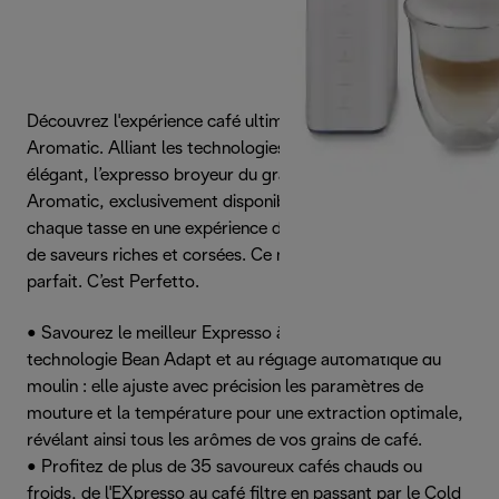
Découvrez l'expérience café ultime avec la PrimaDonna
Aromatic. Alliant les technologies De'Longhi à un design
élégant, l’expresso broyeur du grain à la tasse PrimaDonna
Aromatic, exclusivement disponible en ligne, transforme
chaque tasse en une expérience de plaisir et d'exploration
de saveurs riches et corsées. Ce n’est pas seulement
parfait. C’est Perfetto.
• Savourez le meilleur Expresso à chaque tasse grâce à la
technologie Bean Adapt et au réglage automatique du
moulin : elle ajuste avec précision les paramètres de
mouture et la température pour une extraction optimale,
révélant ainsi tous les arômes de vos grains de café.
• Profitez de plus de 35 savoureux cafés chauds ou
froids, de l'EXpresso au café filtre en passant par le Cold