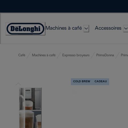
Skip
to
Content
Machines à café
Accessoires
Déclaration
d'accessibilité
Café
Machines à café
Expresso broyeurs
PrimaDonna
Prim
COLD BREW
CADEAU