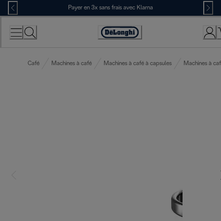
Skip
Payer en 3x sans frais avec Klarna
to
Content
Déclaration
d'accessibilité
Café
Machines à café
Machines à café à capsules
Machines à ca