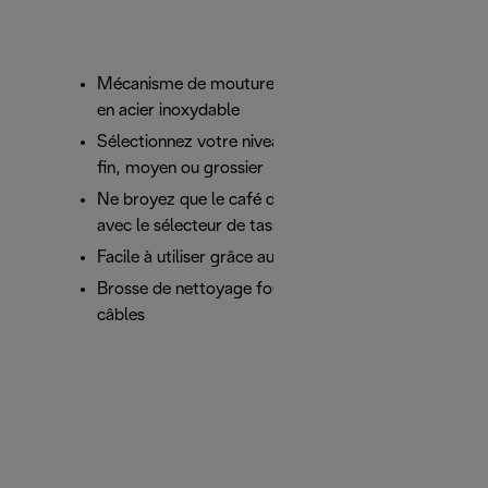
Mécanisme de mouture longue durée avec lames
en acier inoxydable
Sélectionnez votre niveau de mouture préféré :
fin, moyen ou grossier
Ne broyez que le café dont vous avez besoin
avec le sélecteur de tasse
Facile à utiliser grâce au bouton poussoir
Brosse de nettoyage fournie, plus rangement des
câbles