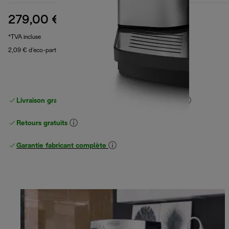
279,00 €
prix original 519,90 €
519,90 €
(-46 %)
*TVA incluse
2,09 € d’eco-part
Livraison gratuite standard
standard à partir de 49 €
Retours gratuits
Garantie fabricant complète