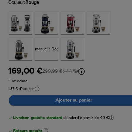
Couleur
:
Rouge
169,00 €
prix original 299,99 €
299,99 €
(-44 %)
*TVA incluse
1,37 € d’eco-part
Ajouter au panier
Livraison gratuite standard
standard à partir de 49 €
Retours gratuits