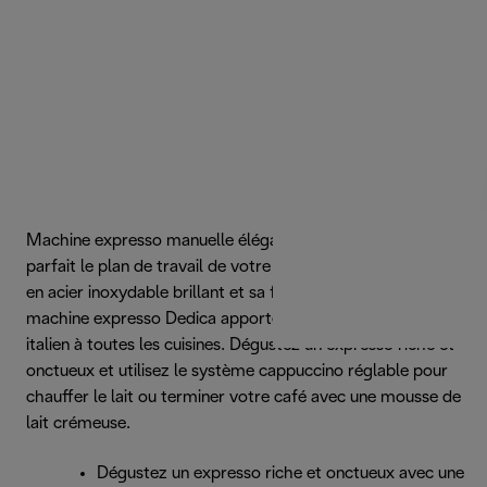
Machine expresso manuelle élégante et compacte qui
parfait le plan de travail de votre cuisine. Avec son corps
en acier inoxydable brillant et sa finition rouge mate, la
machine expresso Dedica apporte une touche de design
italien à toutes les cuisines. Dégustez un expresso riche et
onctueux et utilisez le système cappuccino réglable pour
chauffer le lait ou terminer votre café avec une mousse de
lait crémeuse.
Dégustez un expresso riche et onctueux avec une