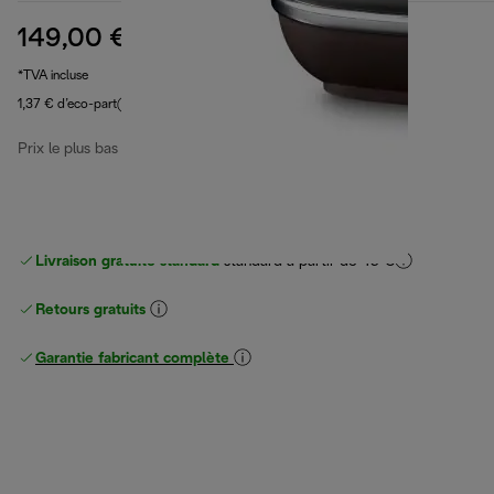
149,00 €
prix original 209,99 €
209,99 €
(-29 %)
*TVA incluse
1,37 € d’eco-part
Prix le plus bas 30 derniers jours
149,00 €
Livraison gratuite standard
standard à partir de 49 €
Retours gratuits
Garantie fabricant complète