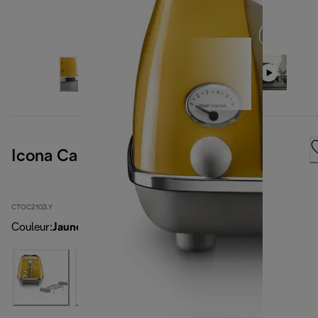
Icona Capitals New York Yellow
CTOC2103.Y
Couleur
:
Jaune