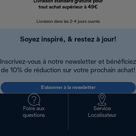
Livraison standard gratuite pour
Ret
tout achat supérieur à 49€
30 jours pour 
Livraison dans les 2-4 jours ouvrés
Soyez inspiré, & restez à jour!
Inscrivez-vous à notre newsletter et bénéficiez
de 10% de réduction sur votre prochain achat!
S'abonner à la newsletter
Foire aux
Service
questions
Localisateur