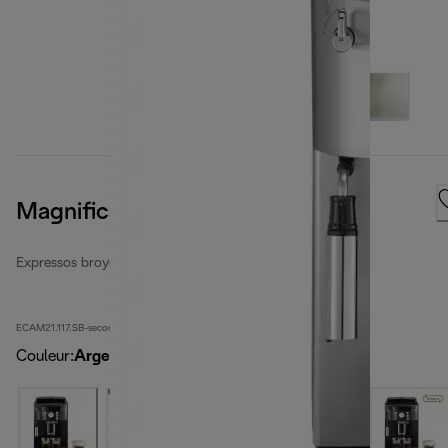
Magnifica S
Expressos broyeurs automatiques reconditionnés
ECAM21.117.SB-second
Couleur
:
Argent