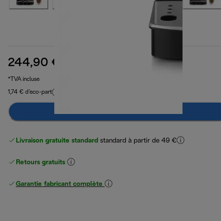
244,90 €
prix original 399,90 €
399,90 €
(-39 %)
*TVA incluse
1,74 € d’eco-part
Préviens-moi
Livraison gratuite standard
standard à partir de 49 €
Retours gratuits
Garantie fabricant complète