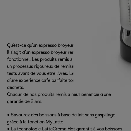
Qu’est-ce qu’un expresso broyeur De’Longhi Renova ?
Il s’agit d’un expresso broyeur remis à neuf et 100 %
fonctionnel. Les produits remis à neuf De’Longhi suivent
un processus rigoureux de remise à neuf incluant plusieurs
tests avant de vous être livrés. Le moyen idéal de profiter
d’une expérience café parfaite tous en réduisant les
déchets.
Chacun de nos produits remis à neuf bénéficie d’une
garantie de 2 ans.
• Savourez des boissons à base de lait sans gaspillage
grâce à la fonction MyLatte
• La technologie LatteCrema Hot garantit à vos boissons