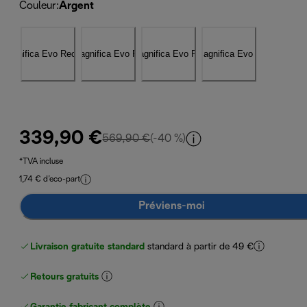
Couleur
:
Argent
339,90 €
prix original 569,90 €
569,90 €
(-40 %)
*TVA incluse
1,74 € d’eco-part
Préviens-moi
Livraison gratuite standard
standard à partir de 49 €
Retours gratuits