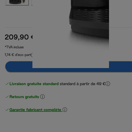
209,90 €
prix original 349,90 €
349,90 €
(-40 %)
*TVA incluse
1,74 € d’eco-part
Préviens-moi
Livraison gratuite standard
standard à partir de 49 €
Retours gratuits
Garantie fabricant complète