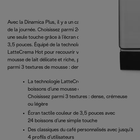
Avec la Dinamica Plus, il y a un café pour chaque moment
de la journée. Choisissez parmi 24 boissons disponibles en
une seule touche grâce à l’écran couleur tactile intuitif de
3,5 pouces. Équipé de la technologie exclusive
LatteCrema Hot pour recouvrir vos boissons d’une
mousse de lait délicate et riche, permettant de choisir
parmi 3 textures de mousse : dense, crémeuse ou légère.
La technologie LatteCrema Hot couvre vos
boissons d’une mousse de lait délicate et riche.
Choisissez parmi 3 textures : dense, crémeuse
ou légère
Écran tactile couleur de 3,5 pouces avec
24 boissons d’une simple touche
Des classiques du café personnalisés avec jusqu’à
4 profils d’utilisateurs