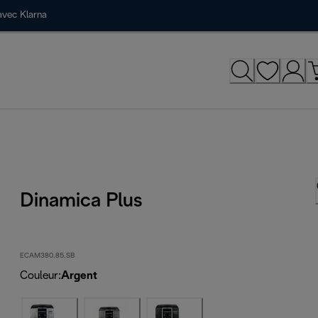
avec Klarna
Dinamica Plus
ECAM380.85.SB
Couleur
:
Argent