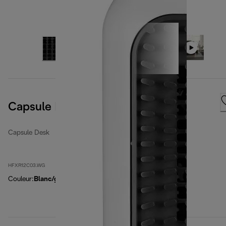
Capsule Desk Loop
Capsule Desk
HFXR12C03.WG
Couleur
:
Blanc/gris