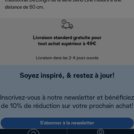
traditionnel De'Longhi de la série Bend Line mesuré à une
distance de 50 cm.
Livraison standard gratuite pour
Ret
tout achat supérieur à 49€
30 jours pour 
Livraison dans les 2-4 jours ouvrés
Soyez inspiré, & restez à jour!
Inscrivez-vous à notre newsletter et bénéficiez
de 10% de réduction sur votre prochain achat!
S'abonner à la newsletter