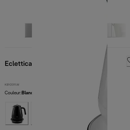
Eclettica SpecialTea
KBY2011.W
Couleur
:
Blanc