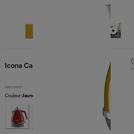
Icona Capitals New York Yellow
KBOC2001.Y
Couleur
:
Jaune