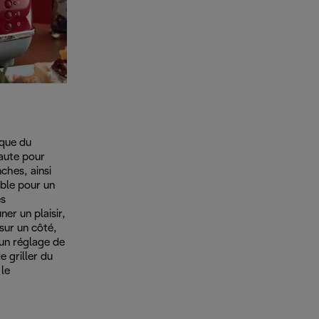
ique du
aute pour
nches, ainsi
ble pour un
es
er un plaisir,
sur un côté,
un réglage de
 griller du
le