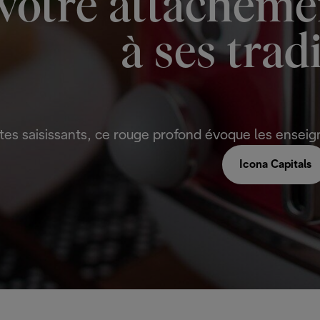
votre attachement
à ses trad
astes saisissants, ce rouge profond évoque les ensei
Icona Capitals