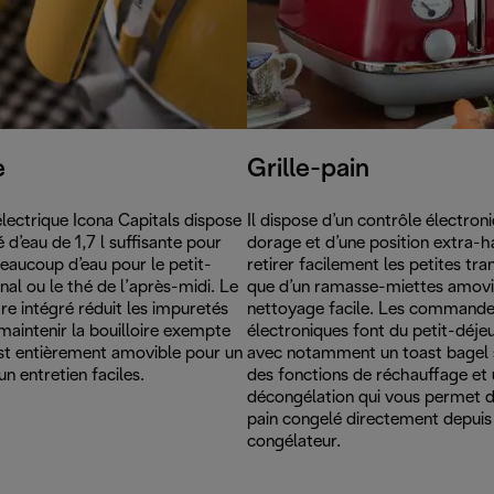
e
Grille-pain
électrique Icona Capitals dispose
Il dispose d’un contrôle électron
 d’eau de 1,7 l suffisante pour
dorage et d’une position extra-h
 beaucoup d’eau pour le petit-
retirer facilement les petites tra
nal ou le thé de l’après-midi. Le
que d’un ramasse-miettes amovi
rtre intégré réduit les impuretés
nettoyage facile. Les command
 maintenir la bouilloire exempte
électroniques font du petit-déjeun
est entièrement amovible pour un
avec notamment un toast bagel 
n entretien faciles.
des fonctions de réchauffage et 
décongélation qui vous permet de
pain congelé directement depuis 
congélateur.