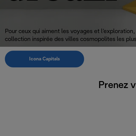
Pour ceux qui aiment les voyages et l’exploration
collection inspirée des villes cosmopolites les p
Icona Capitals
Prenez v