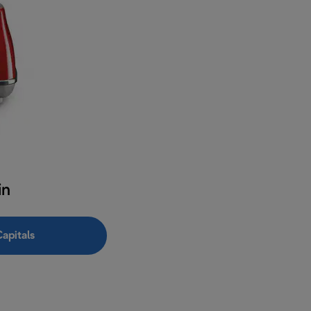
in
Capitals