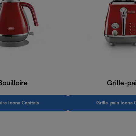
Bouilloire
Grille-pa
oire Icona Capitals
Grille-pain Icona 