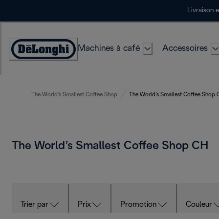
Skip
Livraison 
to
Content
Machines à café
Accessoires
Déclaration
d'accessibilité
The World’s Smallest Coffee Shop
The World’s Smallest Coffee Shop
The World’s Smallest Coffee Shop CH
Trier par
Prix
Promotion
Couleur