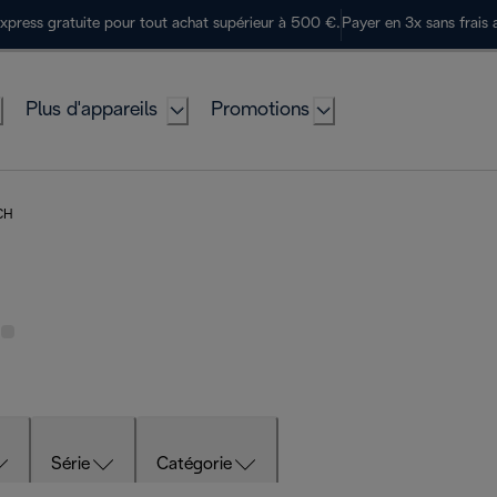
express gratuite pour tout achat supérieur à 500 €.
Payer en 3x sans frais 
Plus d'appareils
Promotions
 CH
Série
Catégorie