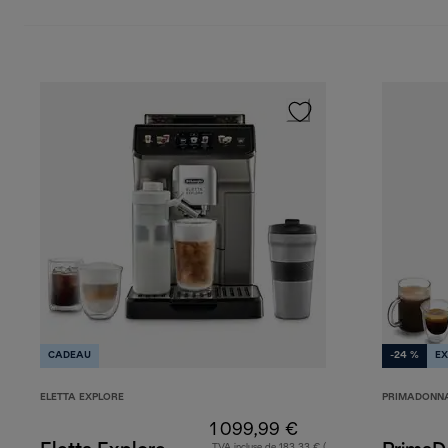
CADEAU
-24 %
EX
ELETTA EXPLORE
PRIMADONN
1 099,99 €
TVA incluse de 183,33 € (