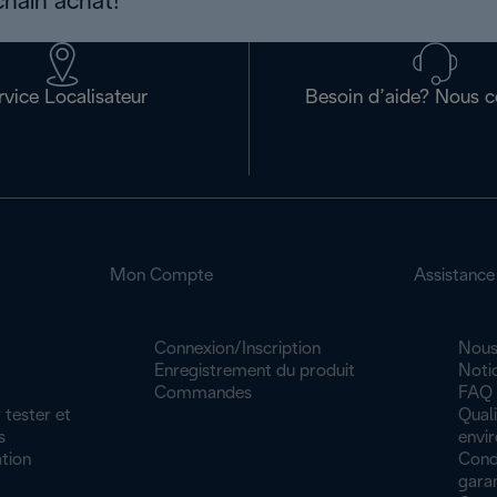
chain achat!
rvice Localisateur
Besoin d’aide? Nous c
Mon Compte
Assistance
Connexion/Inscription
Nous
Enregistrement du produit
Noti
Commandes
FAQ
 tester et
Quali
s
envi
tion
Cond
garan