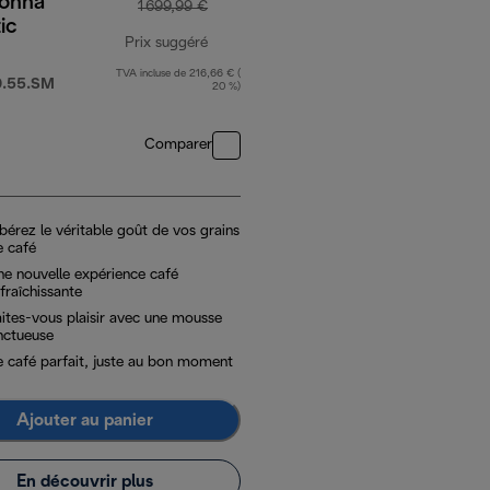
onna
1 699,99 €
ic
Prix suggéré
TVA incluse de 216,66 € (
prix original 1 699,99 €
.55.SM
20 %)
Comparer
bérez le véritable goût de vos grains
e café
ne nouvelle expérience café
fraîchissante
aites-vous plaisir avec une mousse
nctueuse
e café parfait, juste au bon moment
Ajouter au panier
En découvrir plus