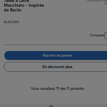
Tasse à Latte
TVA incluse de 4,98
2
Macchiato - Inspirée
de Berlin
DLSC090
Comparer
Ajouter au panier
En découvrir plus
Vous visualisez 11 des 11 produits