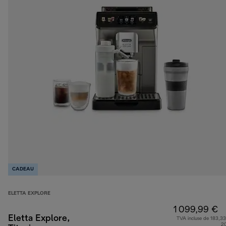
CADEAU
ELETTA EXPLORE
1 099,99 €
Eletta Explore,
TVA incluse de 183,33
2