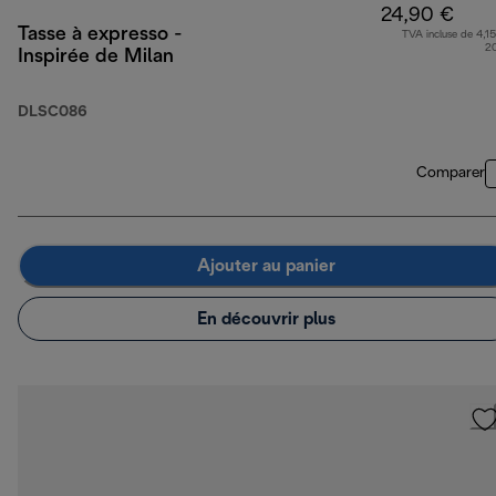
24,90 €
Tasse à expresso -
TVA incluse de 4,15
2
Inspirée de Milan
DLSC086
Comparer
Ajouter au panier
En découvrir plus