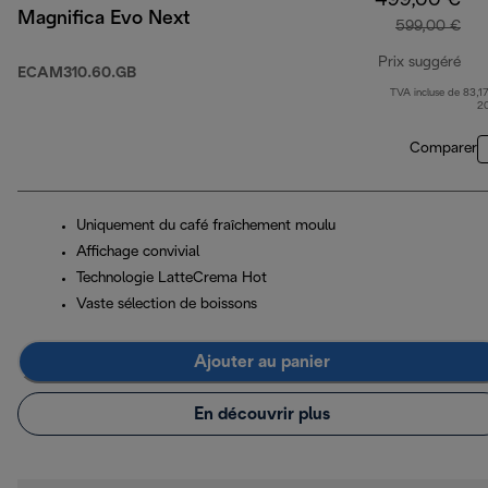
499,00 €
Magnifica Evo Next
599,00 €
Prix suggéré
ECAM310.60.GB
TVA incluse de 83,17
pri
2
Comparer
Uniquement du café fraîchement moulu
Affichage convivial
Technologie LatteCrema Hot
Vaste sélection de boissons
Ajouter au panier
En découvrir plus