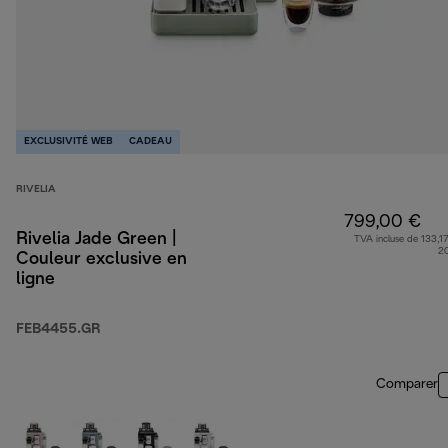
EXCLUSIVITÉ WEB
CADEAU
RIVELIA
799,00 €
Rivelia Jade Green |
TVA incluse de 133,17
2
Couleur exclusive en
ligne
FEB4455.GR
Comparer