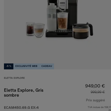
-5 %
EXCLUSIVITÉ WEB
CADEAU
ELETTA EXPLORE
949,00 €
Eletta Explore, Gris
999,99 €
sombre
Prix suggéré
ECAM450.69.G EX:4
TVA incluse de 158,17
pri
2