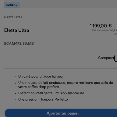
CADEAU
ELETTA ULTRA
1 199,00 €
Eletta Ultra
TVA incluse de 199,83
2
ECAM472.85.MB
Comparer
Un café pour chaque humeur
Une mousse de lait onctueuse, encore meilleure que celle de
votre coffee shop préféré
Extraction intelligente, infusion silencieuse
Une pression. Toujours Perfetto
Ajouter au panier