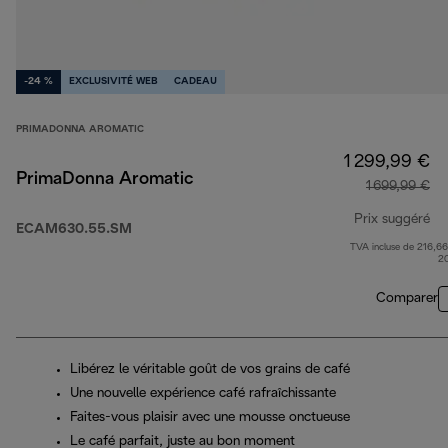
-24 %
EXCLUSIVITÉ WEB
CADEAU
PRIMADONNA AROMATIC
1 299,99 €
PrimaDonna Aromatic
1 699,99 €
Prix suggéré
ECAM630.55.SM
TVA incluse de 216,66
pr
2
Comparer
Libérez le véritable goût de vos grains de café
Une nouvelle expérience café rafraîchissante
Faites-vous plaisir avec une mousse onctueuse
Le café parfait, juste au bon moment