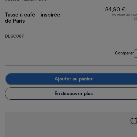
34,90 €
Tasse à café - inspirée
TVA incluse de 5,82
2
de Paris
DLSC087
Comparer
Ajouter au panier
En découvrir plus