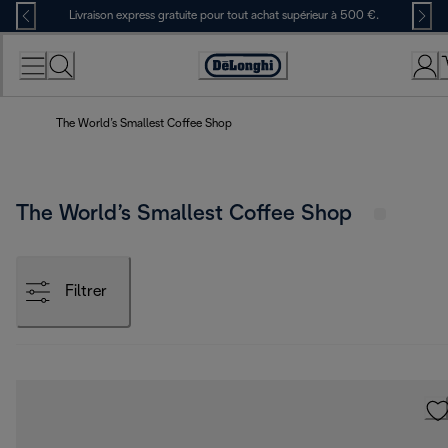
Skip
Livraison express gratuite pour tout achat supérieur à 500 €.
to
Content
Déclaration
d'accessibilité
The World’s Smallest Coffee Shop
The World’s Smallest Coffee Shop
Filtrer