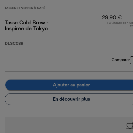
TASSES ET VERRES À CAFÉ
29,90 €
Tasse Cold Brew -
TVA incluse de 4,98
2
Inspirée de Tokyo
DLSC089
Comparer
Ajouter au panier
En découvrir plus