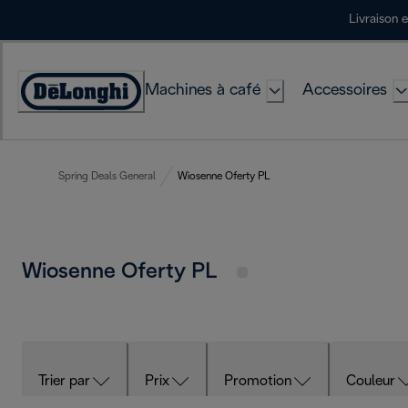
Skip
Livraison 
to
Content
Machines à café
Accessoires
Déclaration
d'accessibilité
Spring Deals General
Wiosenne Oferty PL
Wiosenne Oferty PL
Trier par
Prix
Promotion
Couleur