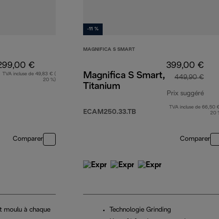
-11 %
MAGNIFICA S SMART
299,00 €
399,00 €
Magnifica S Smart,
TVA incluse de 49,83 € (
449,90 €
20 %)
Titanium
Prix suggéré
TVA incluse de 66,50 €
prix
ECAM250.33.TB
20 
Comparer
Comparer
t moulu à chaque
Technologie Grinding