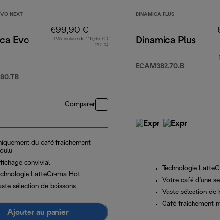
EVO NEXT
DINAMICA PLUS
699,90 €
ica Evo
Dinamica Plus
TVA incluse de 116,65 € (
20 %)
ECAM382.70.B
80.TB
Comparer
niquement du café fraîchement
oulu
fichage convivial
Technologie Latte
echnologie LatteCrema Hot
Votre café d’une se
aste sélection de boissons
Vaste sélection de 
Café fraîchement 
Ajouter au panier