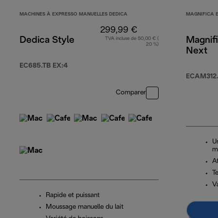
MACHINES À EXPRESSO MANUELLES DEDICA
MAGNIFICA 
299,99 €
Dedica Style
Magnif
TVA incluse de 50,00 € (
20 %)
Next
EC685.TB EX:4
ECAM312.
Comparer
U
m
Af
T
V
Rapide et puissant
Moussage manuelle du lait