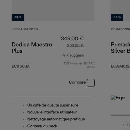
-13 %
-14 %
DEDICA MAESTRO
PRIMADONNA
349,00 €
Dedica Maestro
Primad
399,99 €
Plus
Silver 
Prix suggéré
TVA incluse de 58,17 € (
prix original 399,99 €
EC950.M
ECAM612
20 %)
Comparer
Un café de qualité supérieure
Nouvelle interface utilisateur
Nettoyage automatique pratique
In
Contenu du pack