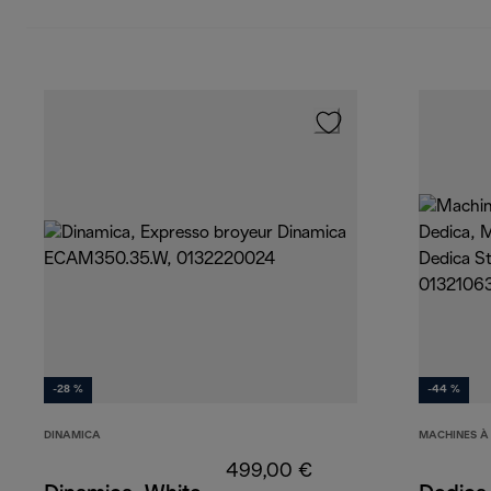
-28 %
-44 %
DINAMICA
MACHINES À
499,00 €