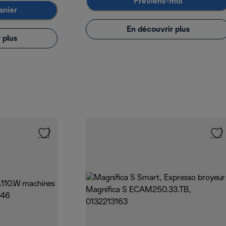
Préviens-moi
anier
En découvrir plus
 plus