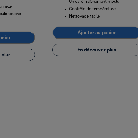
Un café fraîchement moulu
onnelle
Contrôle de température
eule touche
Nettoyage facile
Ajouter au panier
anier
En découvrir plus
 plus