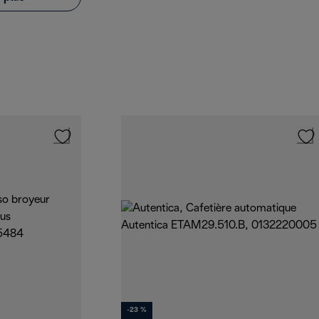
-23 %