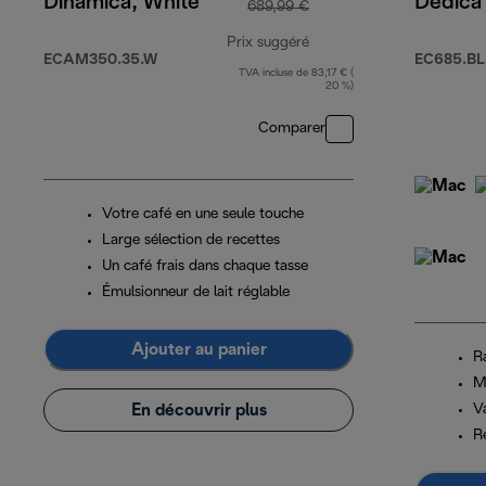
Dinamica, White
Dedica 
689,99 €
Prix suggéré
ECAM350.35.W
EC685.BL
TVA incluse de 83,17 € (
prix original 689,99 €
20 %)
Comparer
Votre café en une seule touche
Large sélection de recettes
Un café frais dans chaque tasse
Émulsionneur de lait réglable
Ajouter au panier
R
M
En découvrir plus
V
R