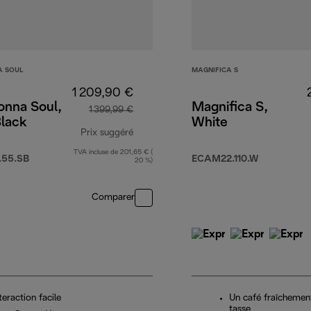
 SOUL
MAGNIFICA S
1 209,90 €
onna Soul,
Magnifica S,
1 399,99 €
Black
White
Prix suggéré
TVA incluse de 201,65 € (
prix original 1 399,99 €
.55.SB
ECAM22.110.W
20 %)
Comparer
teraction facile
Un café fraîchemen
tasse