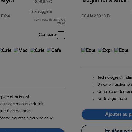
Style
Magnifica S Smart
299,99 €
Prix suggéré
 EX:4
ECAM230.13.B
TVA incluse de 28,17 € (
prix original 299,99 €
20 %)
Comparer
Technologie Grindi
Un café fraîchemen
Contrôle de tempé
apide et puissant
Nettoyage facile
oussage manuelle du lait
ariété de boissons
Ajouter au p
écolte-gouttes à deux niveaux
En découvrir