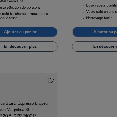
atteCrema Hot
Buse vapeur traditi
aste sélection de boissons
Votre café en une s
n café fraîchement moulu dans
haque tasse
Nettoyage facile
Ajouter au panier
Ajouter au p
En découvrir plus
En découvrir