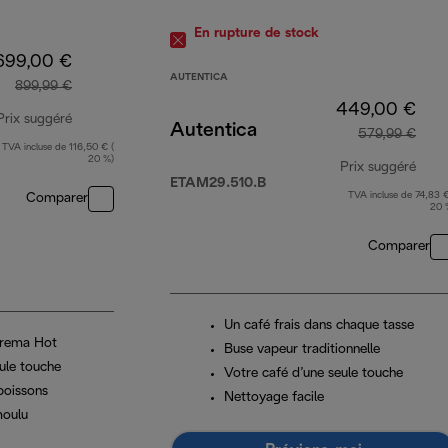
En rupture de stock
699,00 €
AUTENTICA
899,99 €
449,00 €
Prix suggéré
Autentica
579,99 €
TVA incluse de 116,50 € (
prix original 899,99 €
20 %)
Prix suggéré
ETAM29.510.B
TVA incluse de 74,83 €
Comparer
prix
20 
Comparer
Un café frais dans chaque tasse
Crema Hot
Buse vapeur traditionnelle
ule touche
Votre café d’une seule touche
boissons
Nettoyage facile
moulu