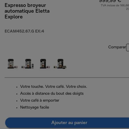
999,99 €
Expresso broyeur
TVA incluse de 166,66
2
automatique Eletta
Explore
ECAM452.67.G EX:4
Comparer
Votre touche. Votre café. Votre choix.
Accès à distance du bout des doigts
Votre café à emporter
Nettoyage facile
Ajouter au panier