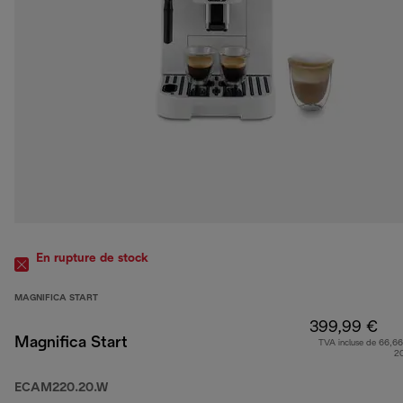
En rupture de stock
MAGNIFICA START
399,99 €
Magnifica Start
TVA incluse de 66,66
2
ECAM220.20.W