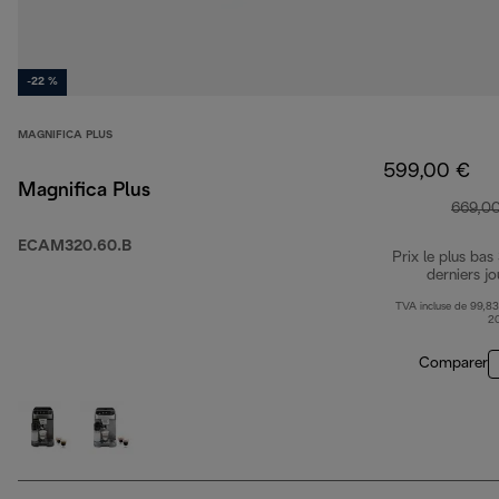
-22 %
MAGNIFICA PLUS
599,00 €
Magnifica Plus
669,0
ECAM320.60.B
Prix le plus bas
derniers jo
TVA incluse de 99,83
2
Comparer