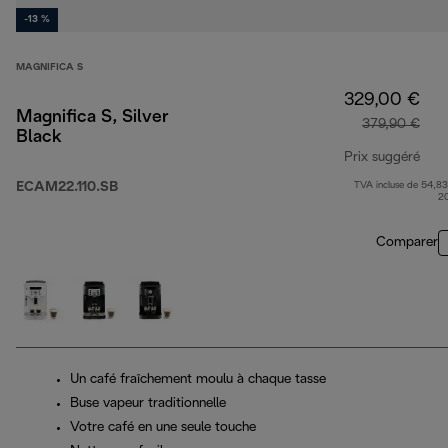
-13 %
MAGNIFICA S
329,00 €
Magnifica S, Silver
379,90 €
Black
Prix suggéré
ECAM22.110.SB
TVA incluse de 54,83
prix
2
Comparer
Un café fraîchement moulu à chaque tasse
Buse vapeur traditionnelle
Votre café en une seule touche