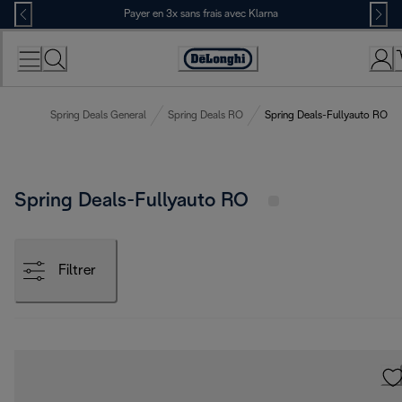
Skip
Payer en 3x sans frais avec Klarna
to
Content
Déclaration
d'accessibilité
Spring Deals General
Spring Deals RO
Spring Deals-Fullyauto RO
Spring Deals-Fullyauto RO
Filtrer