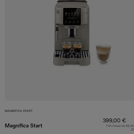
MAGNIFICA START
399,00 €
Magnifica Start
TVA incluse de 66,50
2