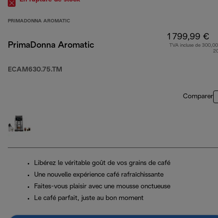
PRIMADONNA AROMATIC
1 799,99 €
PrimaDonna Aromatic
TVA incluse de 300,00
2
ECAM630.75.TM
Comparer
Libérez le véritable goût de vos grains de café
Une nouvelle expérience café rafraîchissante
Faites-vous plaisir avec une mousse onctueuse
Le café parfait, juste au bon moment