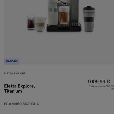
CADEAU
ELETTA EXPLORE
1 099,99 €
Eletta Explore,
TVA incluse de 183,33
2
Titanium
ECAM450.86.T EX:4