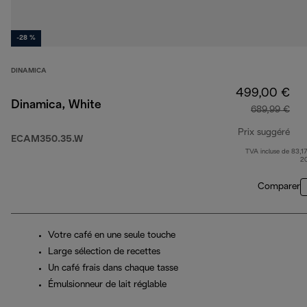
-28 %
DINAMICA
499,00 €
Dinamica, White
689,99 €
Prix suggéré
ECAM350.35.W
TVA incluse de 83,17
pri
2
Comparer
Votre café en une seule touche
Large sélection de recettes
Un café frais dans chaque tasse
Émulsionneur de lait réglable