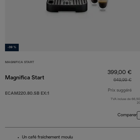
-39 %
MAGNIFICA START
399,00 €
Magnifica Start
649,99 €
Prix suggéré
ECAM220.80.SB EX:1
TVA incluse de 66,50
prix
2
Comparer
Un café fraîchement moulu