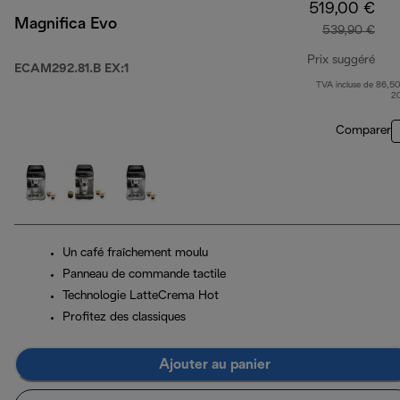
519,00 €
Magnifica Evo
539,90 €
Prix suggéré
ECAM292.81.B EX:1
TVA incluse de 86,50
prix
2
Comparer
Un café fraîchement moulu
Panneau de commande tactile
Technologie LatteCrema Hot
Profitez des classiques
Ajouter au panier