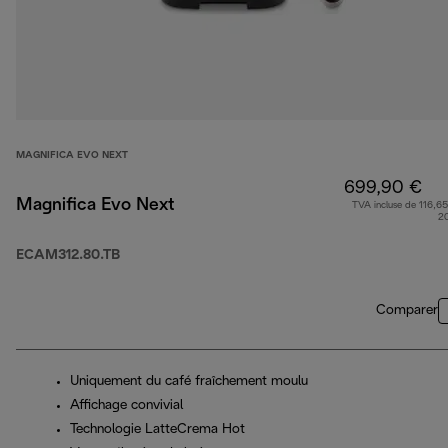
MAGNIFICA EVO NEXT
699,90 €
Magnifica Evo Next
TVA incluse de 116,65
2
ECAM312.80.TB
Comparer
Uniquement du café fraîchement moulu
Affichage convivial
Technologie LatteCrema Hot