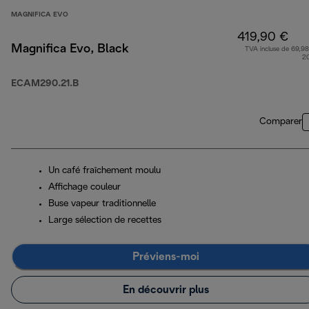
MAGNIFICA EVO
419,90 €
Magnifica Evo, Black
TVA incluse de 69,98
2
ECAM290.21.B
Comparer
Un café fraîchement moulu
Affichage couleur
Buse vapeur traditionnelle
Large sélection de recettes
Préviens-moi
En découvrir plus