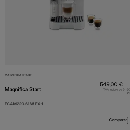
MAGNIFICA START
549,00 €
Magnifica Start
TVA incluse de 91,50
2
ECAM220.61.W EX:1
Comparer