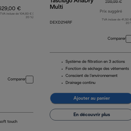
Tasciugo AriaDry
299,99 €
Multi
629,00 €
Prix suggéré
TVA incluse de 104,83 € (
20 %)
TVA incluse de 41,50 €
prix
DEXD214RF
20 
Comparer
Système de filtration en 3 actions
Fonction de séchage des vêtements
Conscient de l’environnement
Comparer
Drainage continu
Ajouter au panier
En découvrir plus
soft touch