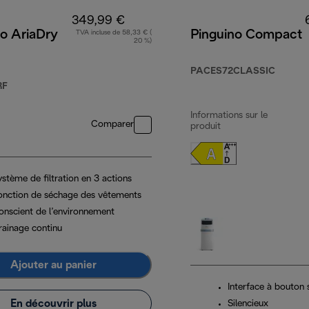
349,99 €
o AriaDry
Pinguino Compact
TVA incluse de 58,33 € (
20 %)
PACES72CLASSIC
RF
Informations sur le
Comparer
produit
stème de filtration en 3 actions
onction de séchage des vêtements
onscient de l’environnement
rainage continu
Ajouter au panier
Interface à bouton 
En découvrir plus
Silencieux