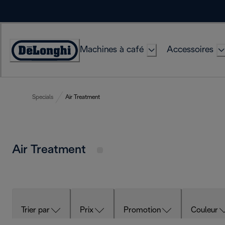
Skip
to
Content
Machines à café
Accessoires
Déclaration
d'accessibilité
Specials
Air Treatment
Air Treatment
Trier par
Prix
Promotion
Couleur