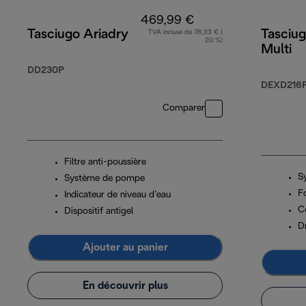
469,99 €
Tasciugo Ariadry
Tasciug
TVA incluse de 78,33 € (
20 %)
Multi
DD230P
DEXD216
Comparer
Filtre anti-poussière
Sy
Système de pompe
F
Indicateur de niveau d’eau
C
Dispositif antigel
D
Ajouter au panier
En découvrir plus