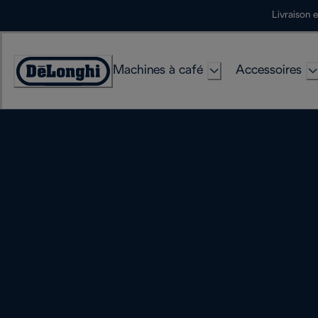
Skip
Livraison 
to
Content
Machines à café
Accessoires
Déclaration
d'accessibilité