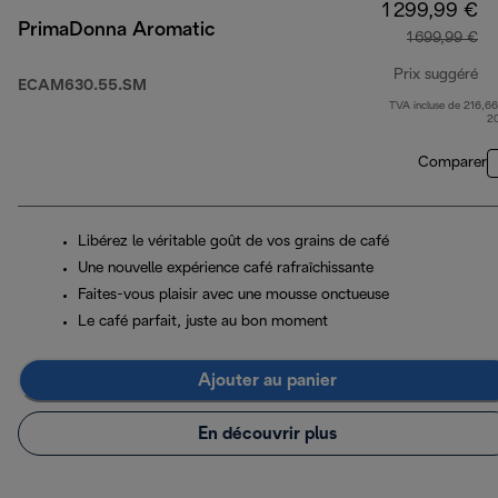
1 299,99 €
PrimaDonna Aromatic
1 699,99 €
Prix suggéré
ECAM630.55.SM
TVA incluse de 216,66
pr
2
Comparer
Libérez le véritable goût de vos grains de café
Une nouvelle expérience café rafraîchissante
Faites-vous plaisir avec une mousse onctueuse
Le café parfait, juste au bon moment
Ajouter au panier
En découvrir plus