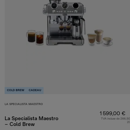
COLD BREW
CADEAU
LA SPECIALISTA MAESTRO
1 599,00 €
La Specialista Maestro
TVA incluse de 266,50
2
– Cold Brew