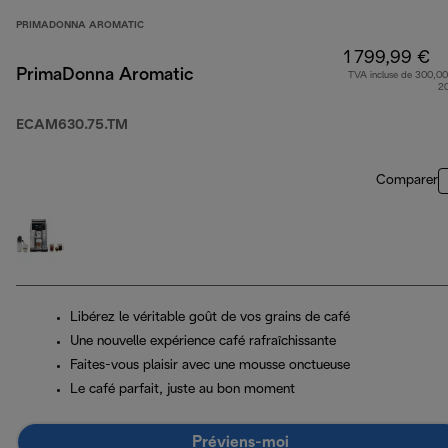
PRIMADONNA AROMATIC
1 799,99 €
PrimaDonna Aromatic
TVA incluse de 300,00
2
ECAM630.75.TM
Comparer
Libérez le véritable goût de vos grains de café
Une nouvelle expérience café rafraîchissante
Faites-vous plaisir avec une mousse onctueuse
Le café parfait, juste au bon moment
Préviens-moi