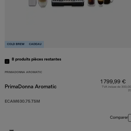
COLD BREW
CADEAU
8
produits
pièces restantes
PRIMADONNA AROMATIC
1 799,99 €
PrimaDonna Aromatic
TVA incluse de 300,00
2
ECAM630.75.TSM
Comparer