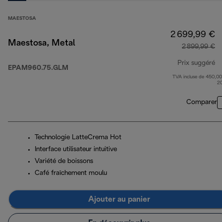
MAESTOSA
2 699,99 €
Maestosa, Metal
2 899,99 €
Prix suggéré
EPAM960.75.GLM
TVA incluse de 450,00
pr
2
Comparer
Technologie LatteCrema Hot
Interface utilisateur intuitive
Variété de boissons
Café fraîchement moulu
Ajouter au panier