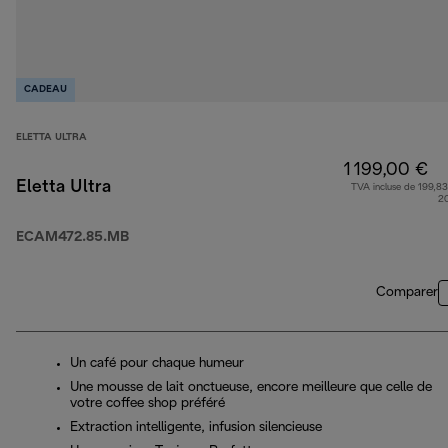
CADEAU
ELETTA ULTRA
1 199,00 €
Eletta Ultra
TVA incluse de 199,83
2
ECAM472.85.MB
Comparer
Un café pour chaque humeur
Une mousse de lait onctueuse, encore meilleure que celle de
votre coffee shop préféré
Extraction intelligente, infusion silencieuse