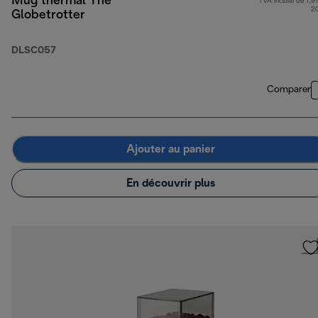
Mug thermal The
TVA incluse de 1,91
2
Globetrotter
DLSC057
Comparer
Ajouter au panier
En découvrir plus