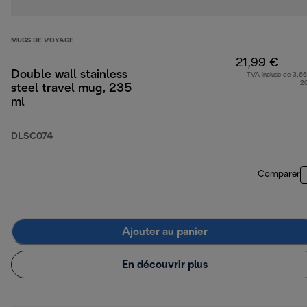
MUGS DE VOYAGE
21,99 €
Double wall stainless
TVA incluse de 3,66
2
steel travel mug, 235
ml
DLSC074
Comparer
Ajouter au panier
En découvrir plus