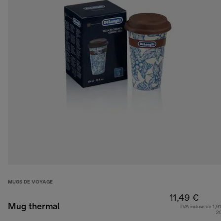
MUGS DE VOYAGE
11,49 €
Mug thermal
TVA incluse de 1,91
2