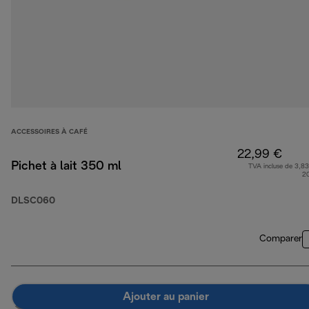
ACCESSOIRES À CAFÉ
22,99 €
Pichet à lait 350 ml
TVA incluse de 3,83
2
DLSC060
Comparer
Ajouter au panier