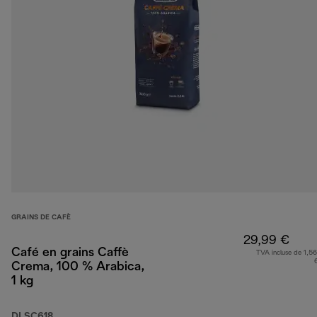
GRAINS DE CAFÈ
29,99 €
Café en grains Caffè
TVA incluse de 1,56
Crema, 100 % Arabica,
1 kg
DLSC618