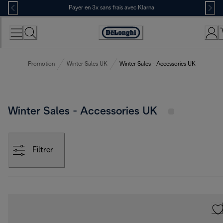
Skip
Payer en 3x sans frais avec Klarna
to
Content
Déclaration
d'accessibilité
Promotion
Winter Sales UK
Winter Sales - Accessories UK
Winter Sales - Accessories UK
Filtrer