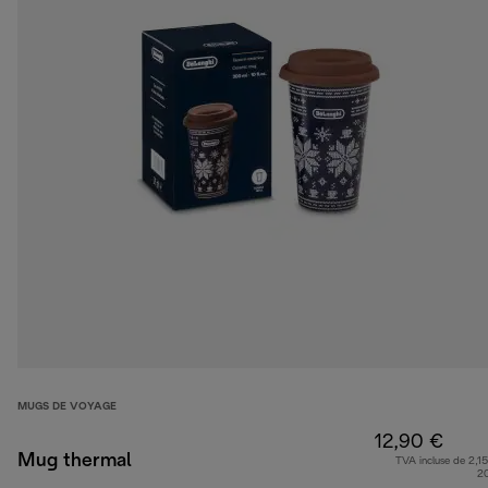
MUGS DE VOYAGE
12,90 €
Mug thermal
TVA incluse de 2,15
2