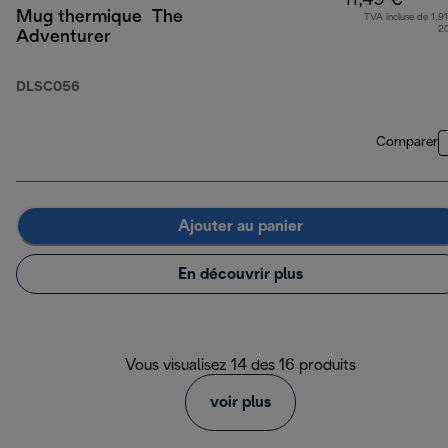
11,49 €
Mug thermique The
TVA incluse de 1,91
2
Adventurer
DLSC056
Comparer
Ajouter au panier
En découvrir plus
Vous visualisez 14 des 16 produits
voir plus