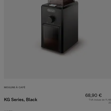
MOULINS À CAFÉ
68,90 €
KG Series, Black
TVA incluse de 11,48
2