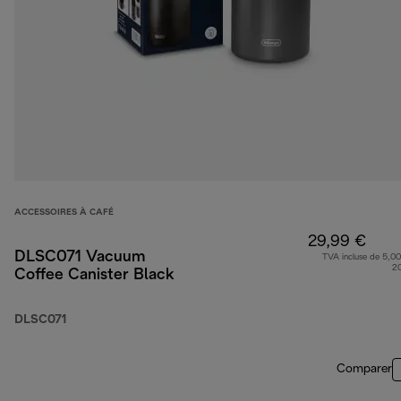
ACCESSOIRES À CAFÉ
29,99 €
DLSC071 Vacuum
TVA incluse de 5,00
2
Coffee Canister Black
DLSC071
Comparer