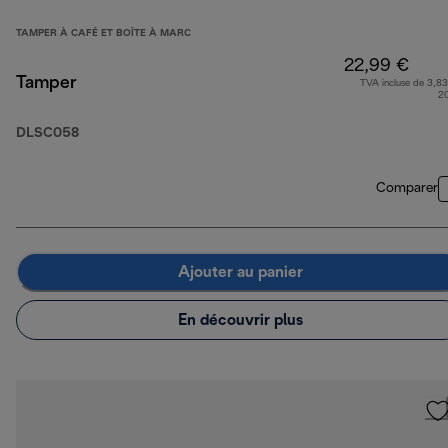
TAMPER À CAFÉ ET BOÎTE À MARC
22,99 €
Tamper
TVA incluse de 3,83
2
DLSC058
Comparer
Ajouter au panier
En découvrir plus