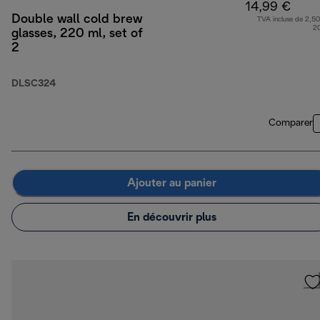
14,99 €
Double wall cold brew
TVA incluse de 2,50
2
glasses, 220 ml, set of
2
DLSC324
Comparer
Ajouter au panier
En découvrir plus