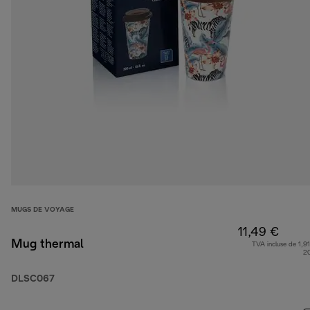
MUGS DE VOYAGE
11,49 €
Mug thermal
TVA incluse de 1,91
2
DLSC067