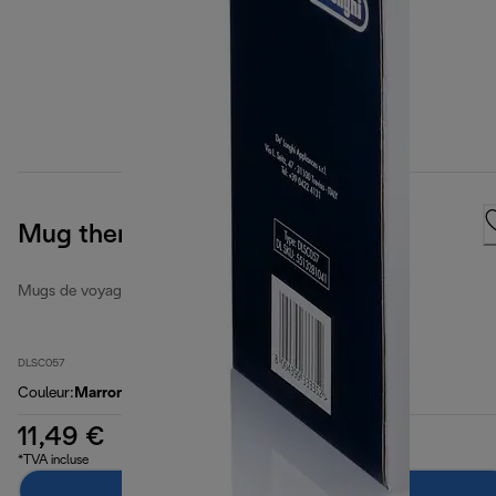
Mug thermal The Globetrotter
Mugs de voyage
DLSC057
Couleur
:
Marron
11,49 €
*TVA incluse
Ajouter au panier