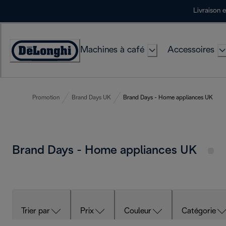
Skip
Livraison 
to
Content
Machines à café
Accessoires
Déclaration
d'accessibilité
Promotion
Brand Days UK
Brand Days - Home appliances UK
Brand Days - Home appliances UK
Trier par
Prix
Couleur
Catégorie