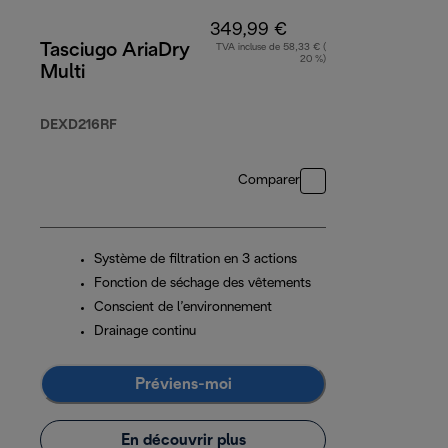
349,99 €
Tasciugo AriaDry
TVA incluse de 58,33 € (
20 %)
Multi
DEXD216RF
Comparer
Système de filtration en 3 actions
Fonction de séchage des vêtements
Conscient de l’environnement
Drainage continu
Préviens-moi
En découvrir plus