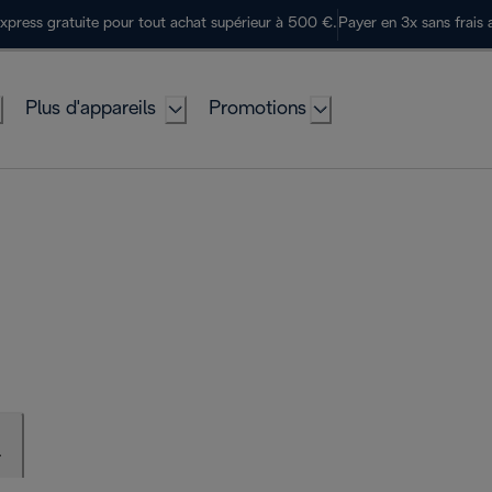
express gratuite pour tout achat supérieur à 500 €.
Payer en 3x sans frais 
Plus d'appareils
Promotions