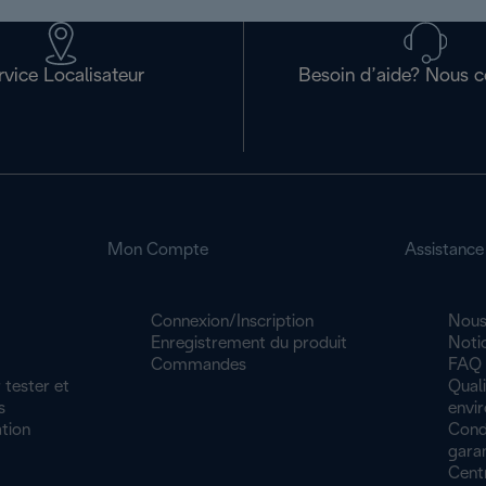
rvice Localisateur
Besoin d’aide? Nous c
Mon Compte
Assistance
Connexion/Inscription
Nous
Enregistrement du produit
Noti
Commandes
FAQ
 tester et
Quali
s
envi
tion
Cond
garan
Cent