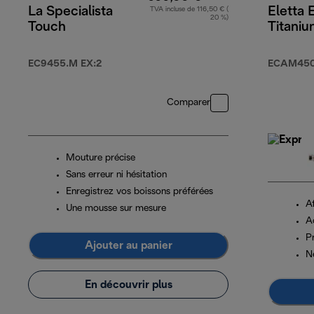
La Specialista
Eletta 
TVA incluse de 116,50 € (
20 %)
Touch
Titani
EC9455.M EX:2
ECAM450.
Comparer
Mouture précise
Sans erreur ni hésitation
Enregistrez vos boissons préférées
Af
Une mousse sur mesure
A
P
Ajouter au panier
N
En découvrir plus