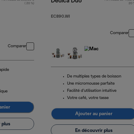
Dedica Duo
( 20 %)
20 
EC890.WI
Comparer
Comparer
apide
De multiples types de boisson
Une micromousse parfaite
Facilité d’utilisation intuitive
ique
Votre café, votre tasse
anier
Ajouter au panier
 plus
En découvrir plus