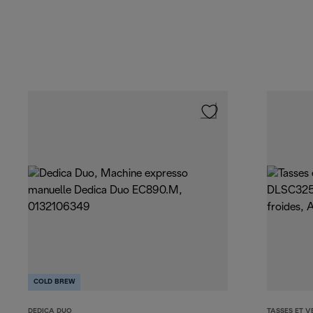
COLD BREW
DEDICA DUO
TASSES ET V