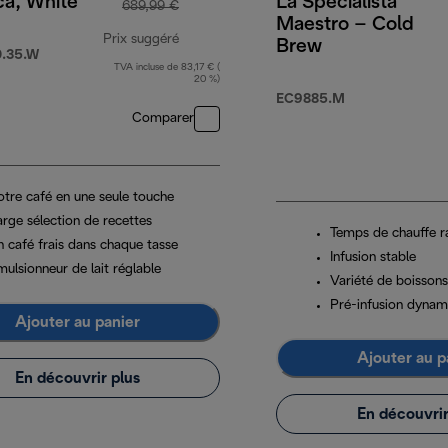
ca, White
La Specialista
689,99 €
Maestro – Cold
Prix suggéré
Brew
.35.W
TVA incluse de 83,17 € (
prix original 689,99 €
20 %)
EC9885.M
Comparer
otre café en une seule touche
arge sélection de recettes
Temps de chauffe r
n café frais dans chaque tasse
Infusion stable
ulsionneur de lait réglable
Variété de boissons
Pré-infusion dynam
Ajouter au panier
Ajouter au p
En découvrir plus
En découvrir