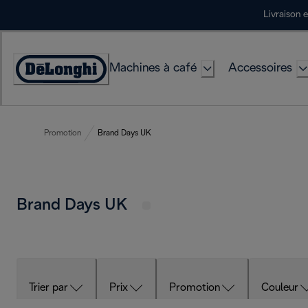
Skip
Livraison 
to
Content
Machines à café
Accessoires
Déclaration
d'accessibilité
Promotion
Brand Days UK
Brand Days UK
Trier par
Prix
Promotion
Couleur