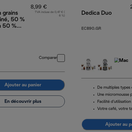
8,99 €
 grains
Dedica Duo
TVA incluse de 0,47 € (
6 %)
iné, 50 %
a 50 %
EC890.GR
a, 250 g
Comparer
Ajouter au panier
De multiples types
Une micromousse p
En découvrir plus
Facilité d’utilisation
Votre café, votre t
Ajouter au p