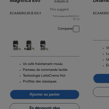
Magnifica Evo
Dinami
539,90 €
Prix suggéré
ECAM292.81.B EX:1
ECAM350
TVA incluse de 86,50 € (
prix original 539,90 €
20 %)
Comparer
V
L
U
Un café fraîchement moulu
Ém
Panneau de commande tactile
Technologie LatteCrema Hot
Profitez des classiques
Ajouter au panier
En découvrir plus