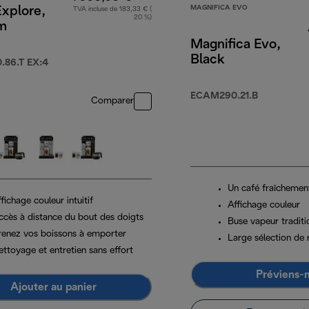
MAGNIFICA EVO
Explore,
TVA incluse de 183,33 € (
20 %)
um
Magnifica Evo,
Black
86.T EX:4
ECAM290.21.B
Comparer
Un café fraîchemen
fichage couleur intuitif
Affichage couleur
ccès à distance du bout des doigts
Buse vapeur traditi
renez vos boissons à emporter
Large sélection de 
ettoyage et entretien sans effort
Préviens-
Ajouter au panier