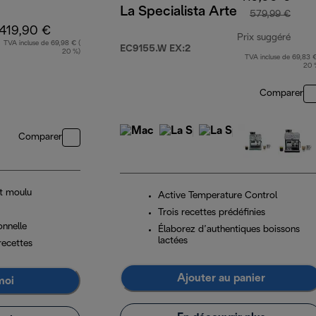
La Specialista Arte
579,99 €
419,90 €
Prix suggéré
TVA incluse de 69,98 € (
EC9155.W EX:2
20 %)
TVA incluse de 69,83 €
prix 
20 
Comparer
Comparer
t moulu
Active Temperature Control
Trois recettes prédéfinies
onnelle
Élaborez d’authentiques boissons
lactées
recettes
Ajouter au panier
moi