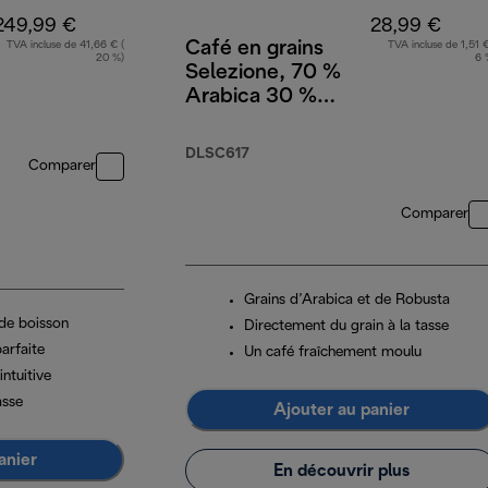
249,99 €
28,99 €
Café en grains
TVA incluse de 41,66 € (
TVA incluse de 1,51 €
20 %)
6 
Selezione, 70 %
Arabica 30 %
Robusta, 1 kg
DLSC617
Comparer
Comparer
Grains d’Arabica et de Robusta
 de boisson
Directement du grain à la tasse
arfaite
Un café fraîchement moulu
 intuitive
asse
Ajouter au panier
anier
En découvrir plus