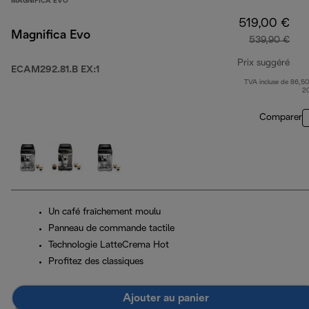
MAGNIFICA EVO
519,00 €
Magnifica Evo
539,90 €
Prix suggéré
ECAM292.81.B EX:1
TVA incluse de 86,50
prix
2
Comparer
Un café fraîchement moulu
Panneau de commande tactile
Technologie LatteCrema Hot
Profitez des classiques
Ajouter au panier