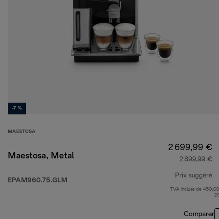
-7 %
MAESTOSA
2 699,99 €
Maestosa, Metal
2 899,99 €
Prix suggéré
EPAM960.75.GLM
TVA incluse de 450,00
pr
2
Comparer