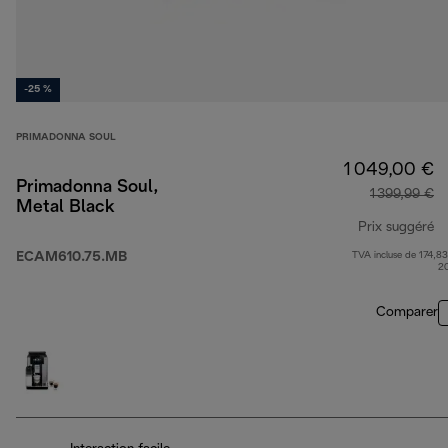
-25 %
PRIMADONNA SOUL
1 049,00 €
Primadonna Soul,
1 399,99 €
Metal Black
Prix suggéré
ECAM610.75.MB
TVA incluse de 174,83
pr
2
Comparer