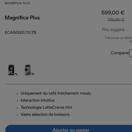
MAGNIFICA PLUS
599,00 €
Magnifica Plus
799,90 €
Prix suggéré
ECAM320.70.TB
TVA incluse de 99,83
pri
2
Comparer
Uniquement du café fraîchement moulu
Interaction intuitive
Technologie LatteCrema Hot
Vaste sélection de boissons
Ajouter au panier