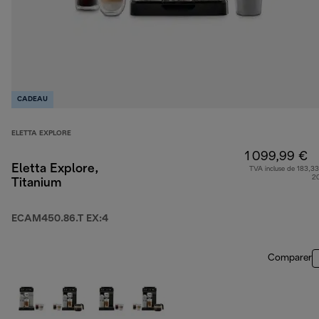
CADEAU
ELETTA EXPLORE
1 099,99 €
Eletta Explore,
TVA incluse de 183,33
2
Titanium
ECAM450.86.T EX:4
Comparer