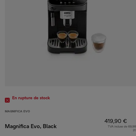
En rupture de stock
MAGNIFICA EVO
419,90 €
Magnifica Evo, Black
TVA incluse de 69,98
2