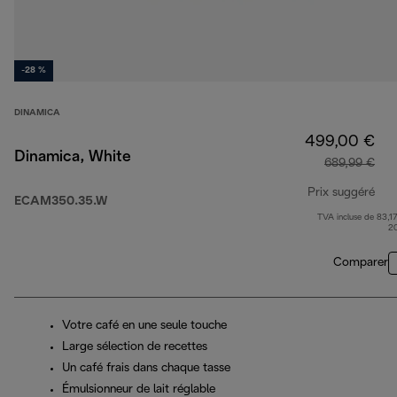
-28 %
DINAMICA
499,00 €
Dinamica, White
689,99 €
Prix suggéré
ECAM350.35.W
TVA incluse de 83,17
pri
2
Comparer
Votre café en une seule touche
Large sélection de recettes
Un café frais dans chaque tasse
Émulsionneur de lait réglable