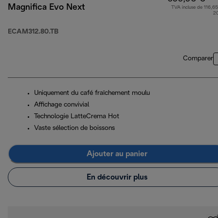
Magnifica Evo Next
TVA incluse de 116,65
2
ECAM312.80.TB
Comparer
Uniquement du café fraîchement moulu
Affichage convivial
Technologie LatteCrema Hot
Vaste sélection de boissons
Ajouter au panier
En découvrir plus