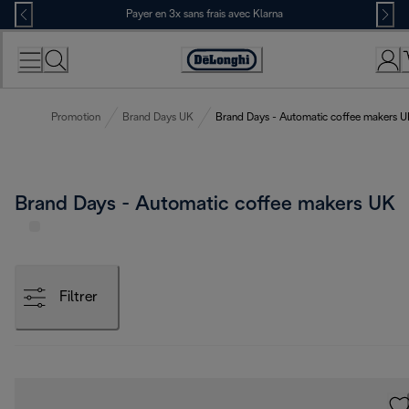
Skip
Payer en 3x sans frais avec Klarna
to
Content
Déclaration
d'accessibilité
Promotion
Brand Days UK
Brand Days - Automatic coffee makers 
Brand Days - Automatic coffee makers UK
Filtrer