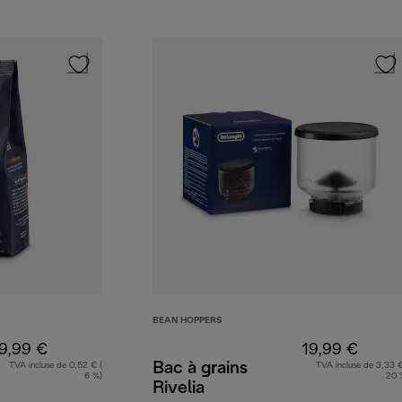
BEAN HOPPERS
9,99 €
19,99 €
Bac à grains
TVA incluse de 0,52 € (
TVA incluse de 3,33 €
6 %)
20 
Rivelia