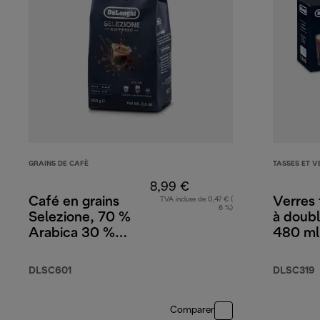
GRAINS DE CAFÈ
TASSES ET V
8,99 €
Café en grains
Verres
TVA incluse de 0,47 € (
6 %)
Selezione, 70 %
à doubl
Arabica 30 %
480 ml,
Robusta, 250 g
DLSC601
DLSC319
Comparer