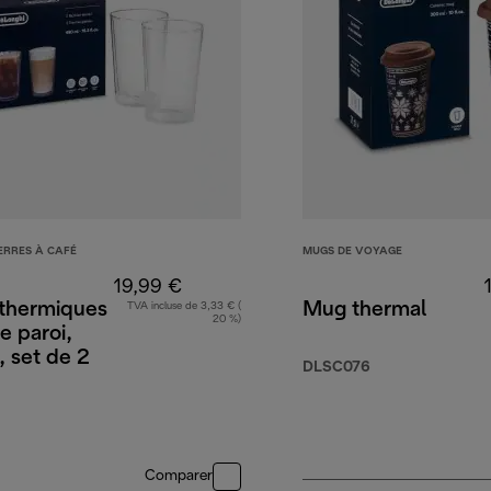
ERRES À CAFÉ
MUGS DE VOYAGE
19,99 €
 thermiques
Mug thermal
TVA incluse de 3,33 € (
20 %)
e paroi,
 set de 2
DLSC076
Comparer