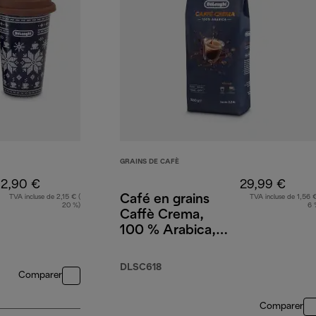
GRAINS DE CAFÈ
12,90 €
29,99 €
Café en grains
TVA incluse de 2,15 € (
TVA incluse de 1,56 €
20 %)
6 
Caffè Crema,
100 % Arabica,
1 kg
DLSC618
Comparer
Comparer