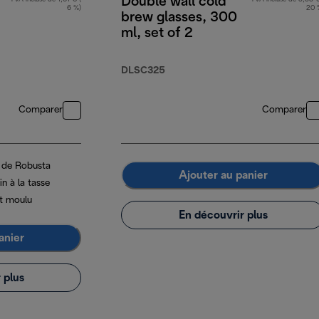
Double wall cold
6 %)
20 
brew glasses, 300
ml, set of 2
DLSC325
Comparer
Comparer
t de Robusta
Ajouter au panier
n à la tasse
t moulu
En découvrir plus
anier
 plus