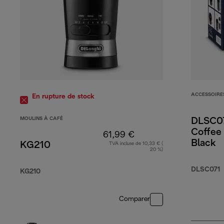
ACCESSOIRE
En rupture de stock
MOULINS À CAFÉ
DLSC0
Coffee 
61,99 €
Black
KG210
TVA incluse de 10,33 € (
20 %)
DLSC071
KG210
Comparer