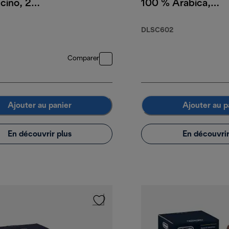
cino, 2
100 % Arabica,
ew, 2
250 g
l double-
DLSC602
asses
Comparer
Ajouter au panier
Ajouter au p
En découvrir plus
En découvrir