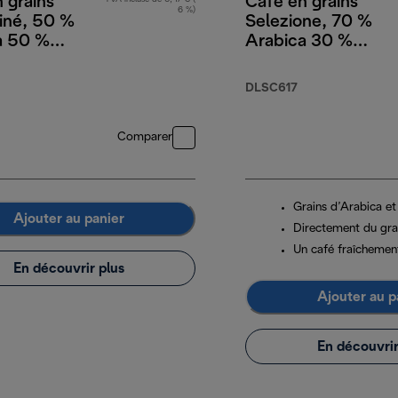
 grains
Café en grains
6 %)
iné, 50 %
Selezione, 70 %
a 50 %
Arabica 30 %
a, 250 g
Robusta, 1 kg
DLSC617
Comparer
Grains d’Arabica e
Ajouter au panier
Directement du grai
Un café fraîchemen
En découvrir plus
Ajouter au p
En découvrir