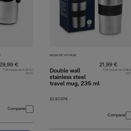
C
MUGS DE VOYAGE
29,99 €
21,99 €
Double wall
TVA incluse de 5,00 € (
TVA incluse de 3,66 €
20 %)
20 
stainless steel
travel mug, 235 ml
DLSC074
Comparer
Comparer