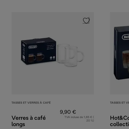
TASSES ET VERRES À CAFÉ
TASSES ET V
9,90 €
Verres à café
Hot&Co
TVA incluse de 1,65 € (
20 %)
longs
collect