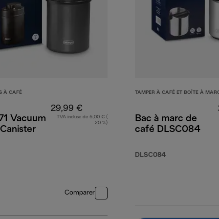
S À CAFÉ
TAMPER À CAFÉ ET BOÎTE À MAR
29,99 €
71 Vacuum
Bac à marc de
TVA incluse de 5,00 € (
20 %)
Canister
café DLSC084
DLSC084
Comparer