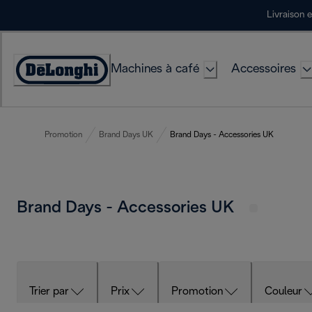
Skip
Livraison 
to
Content
Machines à café
Accessoires
Déclaration
d'accessibilité
Promotion
Brand Days UK
Brand Days - Accessories UK
Brand Days - Accessories UK
Trier par
Prix
Promotion
Couleur