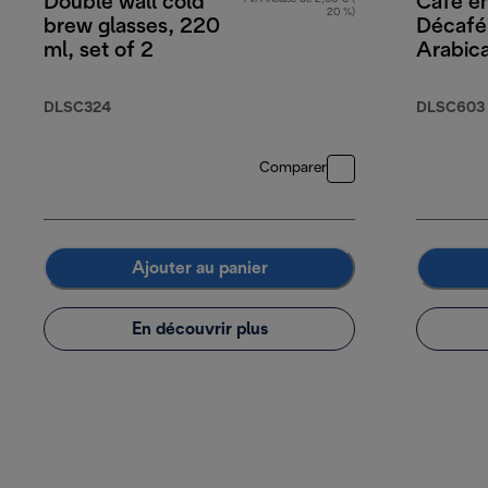
Double wall cold
Café en
20 %)
brew glasses, 220
Décafé
ml, set of 2
Arabic
Robust
DLSC324
DLSC603
Comparer
Ajouter au panier
En découvrir plus