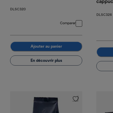
cappuc
cold br
DLSC320
therma
DLSC326
wall gl
Comparer
Ajouter au panier
En découvrir plus