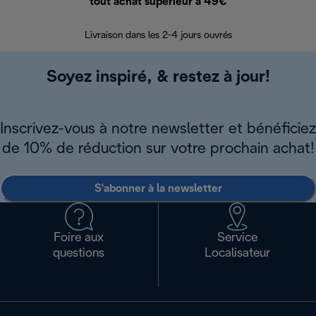
tout achat supérieur à 49€
30 jours pour 
Livraison dans les 2-4 jours ouvrés
Soyez inspiré, & restez à jour!
Inscrivez-vous à notre newsletter et bénéficiez
de 10% de réduction sur votre prochain achat!
S'abonner à la newsletter
Foire aux
Service
questions
Localisateur