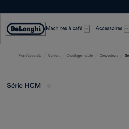
Skip
to
Content
Machines à café
Accessoires
Déclaration
d'accessibilité
Plus d'appareils
Confort
Chauffage mobile
Convecteurs
Sé
Série HCM