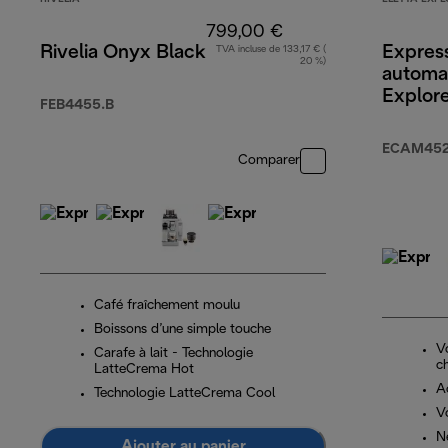
799,00 €
Rivelia Onyx Black
Expres
TVA incluse de 133,17 € (
20 %)
automat
Explor
FEB4455.B
ECAM452.
Comparer
Café fraîchement moulu
Boissons d’une simple touche
V
Carafe à lait - Technologie
ch
LatteCrema Hot
A
Technologie LatteCrema Cool
V
N
Ajouter au panier