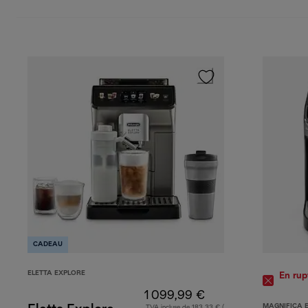
CADEAU
ELETTA EXPLORE
En rup
1 099,99 €
MAGNIFICA 
TVA incluse de 183,33 € (