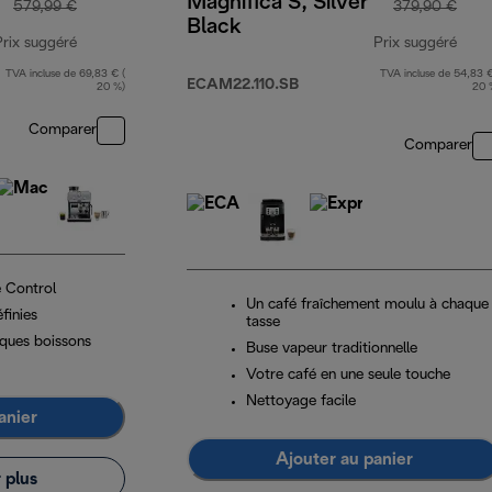
Magnifica S, Silver
579,99 €
379,90 €
Black
Prix suggéré
Prix suggéré
TVA incluse de 69,83 € (
TVA incluse de 54,83 €
prix original 579,99 €
prix
ECAM22.110.SB
20 %)
20 
Comparer
Comparer
 Control
Un café fraîchement moulu à chaque
finies
tasse
iques boissons
Buse vapeur traditionnelle
Votre café en une seule touche
Nettoyage facile
anier
Ajouter au panier
 plus