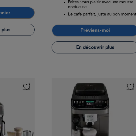
Faites-vous plaisir avec une mousse
onctueuse
anier
Le café parfait, juste au bon momen
 plus
Préviens-moi
En découvrir plus