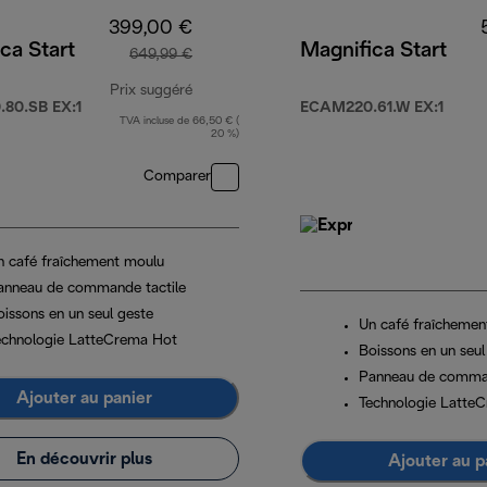
399,00 €
ca Start
Magnifica Start
649,99 €
Prix suggéré
80.SB EX:1
ECAM220.61.W EX:1
TVA incluse de 66,50 € (
prix original 649,99 €
20 %)
Comparer
n café fraîchement moulu
anneau de commande tactile
oissons en un seul geste
Un café fraîchemen
echnologie LatteCrema Hot
Boissons en un seul
Panneau de comman
Ajouter au panier
Technologie Latte
En découvrir plus
Ajouter au p