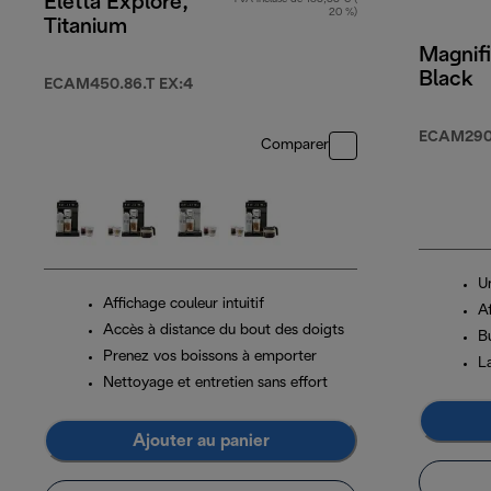
Eletta Explore,
20 %)
Titanium
Magnifi
Black
ECAM450.86.T EX:4
ECAM290.
Comparer
U
Affichage couleur intuitif
A
Accès à distance du bout des doigts
Bu
Prenez vos boissons à emporter
L
Nettoyage et entretien sans effort
Ajouter au panier