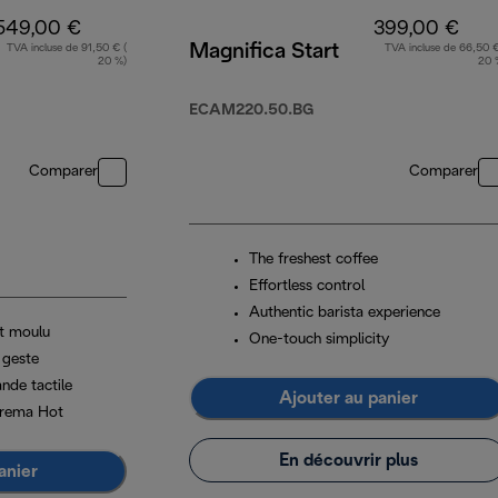
549,00 €
399,00 €
Magnifica Start
TVA incluse de 91,50 € (
TVA incluse de 66,50 €
20 %)
20 
ECAM220.50.BG
Comparer
Comparer
The freshest coffee
Effortless control
Authentic barista experience
t moulu
One-touch simplicity
 geste
de tactile
Ajouter au panier
Crema Hot
En découvrir plus
anier