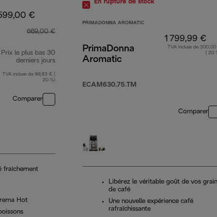
En rupture de stock
599,00 €
PRIMADONNA AROMATIC
669,00 €
1 799,99 €
PrimaDonna
TVA incluse de 300,00
Prix le plus bas 30
( 20 
Aromatic
derniers jours
TVA incluse de 99,83 € (
20 %)
ECAM630.75.TM
Comparer
Comparer
é fraîchement
Libérez le véritable goût de vos grai
de café
Crema Hot
Une nouvelle expérience café
rafraîchissante
boissons