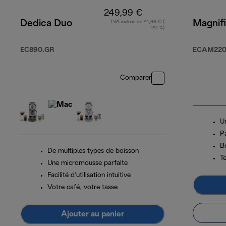
249,99 €
Dedica Duo
Magnifi
TVA incluse de 41,66 € (
20 %)
EC890.GR
ECAM220.
Comparer
U
P
B
De multiples types de boisson
T
Une micromousse parfaite
Facilité d’utilisation intuitive
Votre café, votre tasse
Ajouter au panier