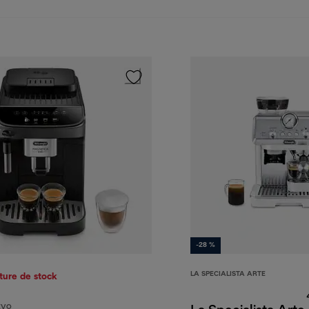
-28 %
LA SPECIALISTA ARTE
ture de stock
EVO