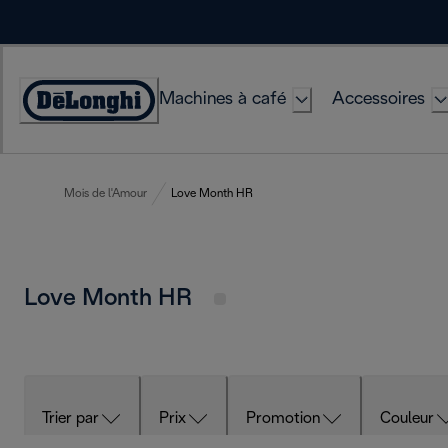
Skip
to
Content
Machines à café
Accessoires
Déclaration
d'accessibilité
Mois de l'Amour
Love Month HR
Love Month HR
Trier par
Prix
Promotion
Couleur