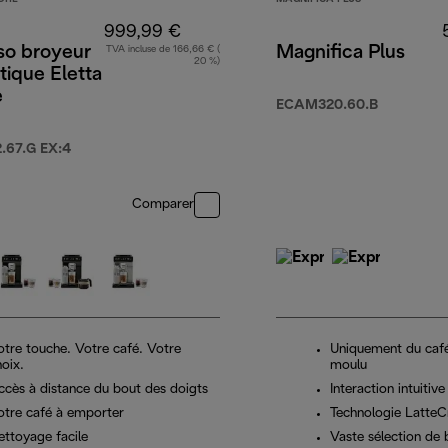
999,99 €
so broyeur
Magnifica Plus
TVA incluse de 166,66 € (
20 %)
ique Eletta
e
ECAM320.60.B
67.G EX:4
Comparer
otre touche. Votre café. Votre
Uniquement du caf
oix.
moulu
ccès à distance du bout des doigts
Interaction intuitive
otre café à emporter
Technologie Latte
ettoyage facile
Vaste sélection de 