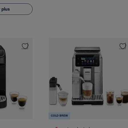
 plus
COLD BREW