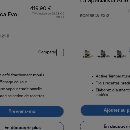
La Specialista Arte
419,90 €
ca Evo,
TVA incluse de 69,98 € (
EC9155.W EX:2
20 %)
21.B
Comparer
n café fraîchement moulu
Active Temperature
ffichage couleur
Trois recettes prédé
se vapeur traditionnelle
Élaborez d’authent
lactées
arge sélection de recettes
Ajouter au p
Préviens-moi
En découvrir
En découvrir plus