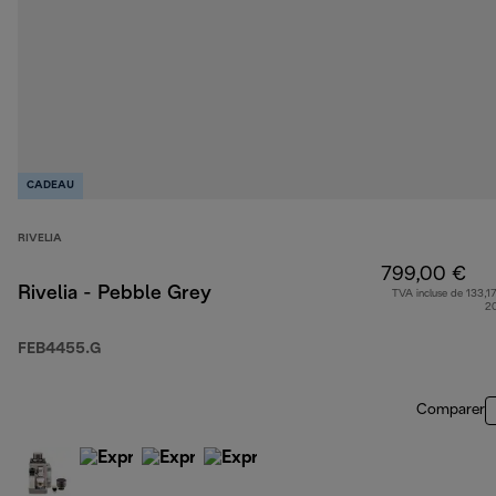
CADEAU
RIVELIA
799,00 €
Rivelia - Pebble Grey
TVA incluse de 133,17
2
FEB4455.G
Comparer