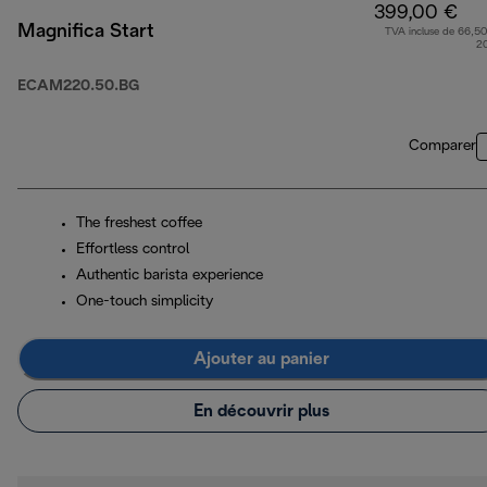
399,00 €
Magnifica Start
TVA incluse de 66,50
2
ECAM220.50.BG
Comparer
The freshest coffee
Effortless control
Authentic barista experience
One-touch simplicity
Ajouter au panier
En découvrir plus