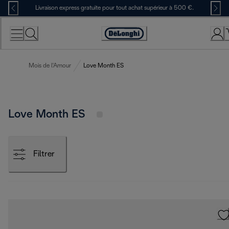
Skip
Livraison express gratuite pour tout achat supérieur à 500 €.
to
Content
Déclaration
d'accessibilité
Mois de l'Amour
Love Month ES
Love Month ES
Filtrer