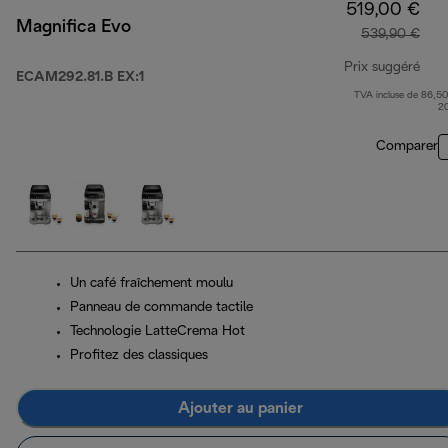
519,00 €
Magnifica Evo
539,90 €
Prix suggéré
ECAM292.81.B EX:1
TVA incluse de 86,50
prix
2
Comparer
Un café fraîchement moulu
Panneau de commande tactile
Technologie LatteCrema Hot
Profitez des classiques
Ajouter au panier