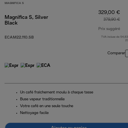
MAGNIFICA S
329,00 €
Magnifica S, Silver
379,90 €
Black
Prix suggéré
ECAM22.110.SB
TVA incluse de 54,83
prix
2
Comparer
Un café fraîchement moulu à chaque tasse
Buse vapeur traditionnelle
Votre café en une seule touche
Nettoyage facile