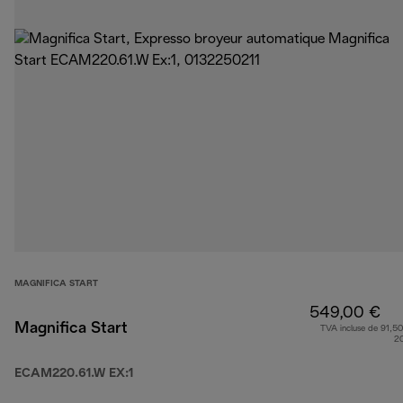
MAGNIFICA START
549,00 €
Magnifica Start
TVA incluse de 91,50
2
ECAM220.61.W EX:1