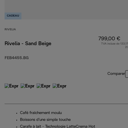
CADEAU
RIVELIA
799,00 €
Rivelia - Sand Beige
TVA incluse de 133,17
2
FEB4455.BG
Comparer
Café fraîchement moulu
Boissons d’une simple touche
Carafe à lait - Technologie LatteCrema Hot