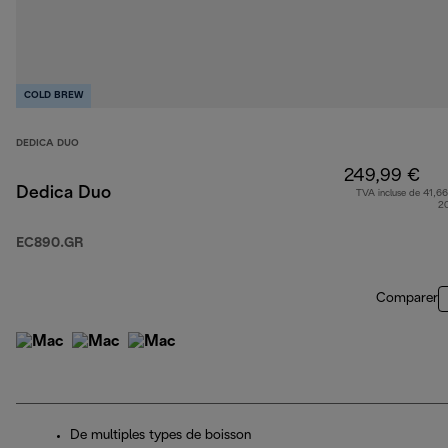
COLD BREW
DEDICA DUO
249,99 €
Dedica Duo
TVA incluse de 41,66
2
EC890.GR
Comparer
De multiples types de boisson