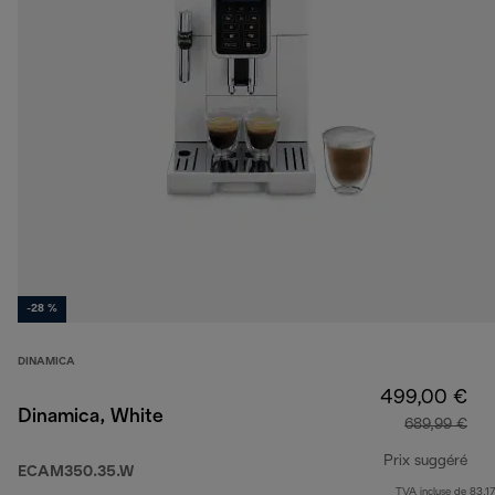
-28 %
DINAMICA
499,00 €
Dinamica, White
689,99 €
Prix suggéré
ECAM350.35.W
TVA incluse de 83,17