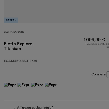
CADEAU
ELETTA EXPLORE
1 099,99 €
Eletta Explore,
TVA incluse de 183,33
2
Titanium
ECAM450.86.T EX:4
Comparer
Affichage couleur intuitif