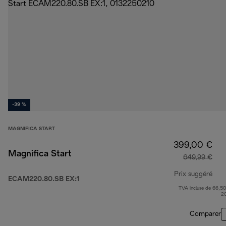
-39 %
MAGNIFICA START
399,00 €
Magnifica Start
649,99 €
Prix suggéré
ECAM220.80.SB EX:1
TVA incluse de 66,50
prix
2
Comparer