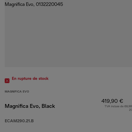
En rupture de stock
MAGNIFICA EVO
419,90 €
Magnifica Evo, Black
TVA incluse de 69,98
2
ECAM290.21.B