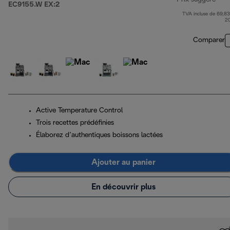
EC9155.W EX:2
TVA incluse de 69,83
prix
2
Comparer
Active Temperature Control
Trois recettes prédéfinies
Élaborez d’authentiques boissons lactées
Ajouter au panier
En découvrir plus