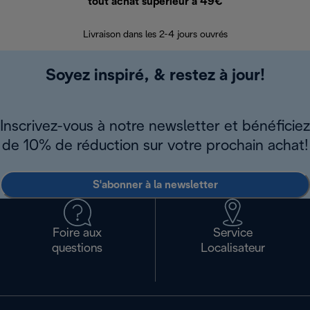
tout achat supérieur à 49€
30 jours pour 
Livraison dans les 2-4 jours ouvrés
Soyez inspiré, & restez à jour!
Inscrivez-vous à notre newsletter et bénéficiez
de 10% de réduction sur votre prochain achat!
S'abonner à la newsletter
Foire aux
Service
questions
Localisateur