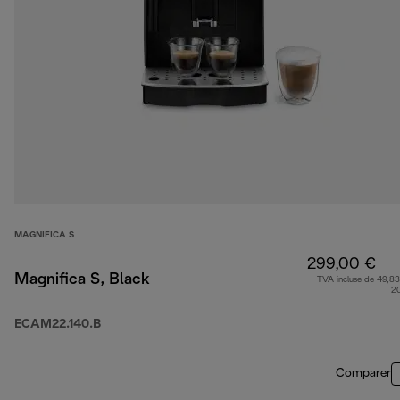
MAGNIFICA S
299,00 €
Magnifica S, Black
TVA incluse de 49,83
2
ECAM22.140.B
Comparer