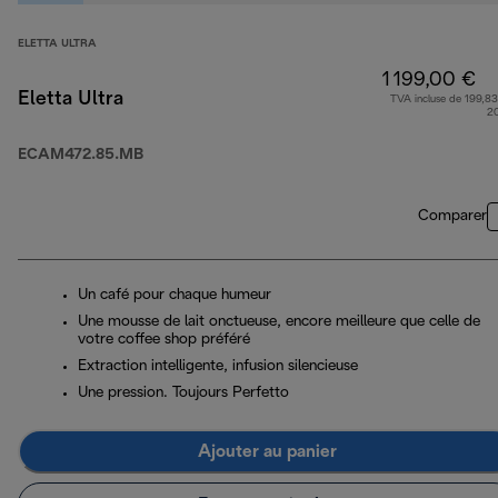
ELETTA ULTRA
1 199,00 €
Eletta Ultra
TVA incluse de 199,83
2
ECAM472.85.MB
Comparer
Un café pour chaque humeur
Une mousse de lait onctueuse, encore meilleure que celle de
votre coffee shop préféré
Extraction intelligente, infusion silencieuse
Une pression. Toujours Perfetto
Ajouter au panier