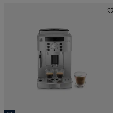
-13 %