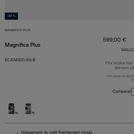
-22 %
MAGNIFICA PLUS
599,00 €
Magnifica Plus
669,0
ECAM320.60.B
Prix le plus bas
derniers jo
TVA incluse de 99,83
2
Comparer
Uniquement du café fraîchement moulu