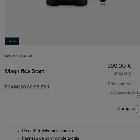
-39 %
MAGNIFICA START
399,00 €
Magnifica Start
649,99 €
Prix suggéré
ECAM220.80.SB EX:1
TVA incluse de 66,50
prix
2
Comparer
Un café fraîchement moulu
Panneau de commande tactile