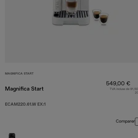
MAGNIFICA START
549,00 €
Magnifica Start
TVA incluse de 91,50
2
ECAM220.61.W EX:1
Comparer