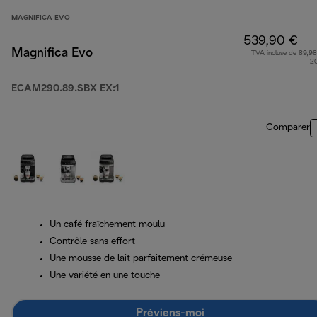
MAGNIFICA EVO
539,90 €
Magnifica Evo
TVA incluse de 89,98
2
ECAM290.89.SBX EX:1
Comparer
Un café fraîchement moulu
Contrôle sans effort
Une mousse de lait parfaitement crémeuse
Une variété en une touche
Préviens-moi