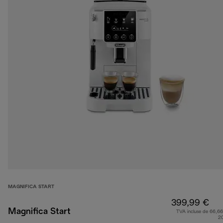
MAGNIFICA START
399,99 €
Magnifica Start
TVA incluse de 66,66
2