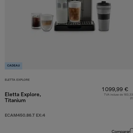
CADEAU
ELETTA EXPLORE
1 099,99 €
Eletta Explore,
TVA incluse de 183,33
2
Titanium
ECAM450.86.T EX:4
Comparer