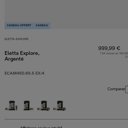
CADEAU OFFERT
CADEAU
ELETTA EXPLORE
999,99 €
Eletta Explore,
TVA incluse de 166,66
2
Argenté
ECAM450.65.S EX:4
Comparer