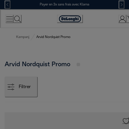
Skip
Payer en 3x sans frais avec Klarna
to
Content
Déclaration
d'accessibilité
Kampanj
Arvid Nordquist Promo
Arvid Nordquist Promo
Filtrer