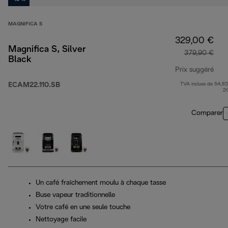
MAGNIFICA S
329,00 €
Magnifica S, Silver
379,90 €
Black
Prix suggéré
ECAM22.110.SB
TVA incluse de 54,83
prix
2
Comparer
Un café fraîchement moulu à chaque tasse
Buse vapeur traditionnelle
Votre café en une seule touche
Nettoyage facile