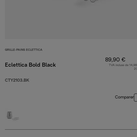
GRILLE-PAINS ECLETTICA
89,90 €
Eclettica Bold Black
TVA incluse de 14,98
2
CTY2103.BK
Comparer