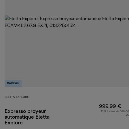
CADEAU
ELETTA EXPLORE
999,99 €
Expresso broyeur
TVA incluse de 166,66
2
automatique Eletta
Explore