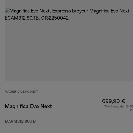
MAGNIFICA EVO NEXT
699,90 €
Magnifica Evo Next
TVA incluse de 116,65
2
ECAM312.80.TB