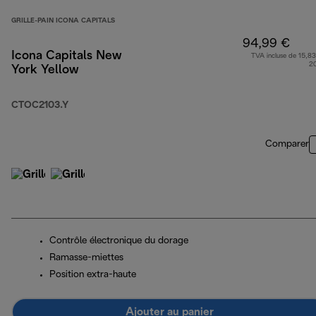
GRILLE-PAIN ICONA CAPITALS
94,99 €
Icona Capitals New
TVA incluse de 15,83
2
York Yellow
CTOC2103.Y
Comparer
Contrôle électronique du dorage
Ramasse-miettes
Position extra-haute
Ajouter au panier