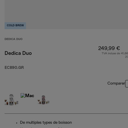
COLD BREW
DEDICA DUO
249,99 €
Dedica Duo
TVA incluse de 41,66
2
EC890.GR
Comparer
De multiples types de boisson