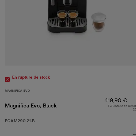
En rupture de stock
MAGNIFICA EVO
419,90 €
Magnifica Evo, Black
TVA incluse de 69,98
2
ECAM290.21.B