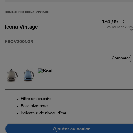
BOUILLOIRES ICONA VINTAGE
134,99 €
Icona Vintage
TVA incluse de 22,50
2
KBOV2001.GR
Comparer
Filtre anticalcaire
Base pivotante
Indicateur de niveau d’eau
Ajouter au panier