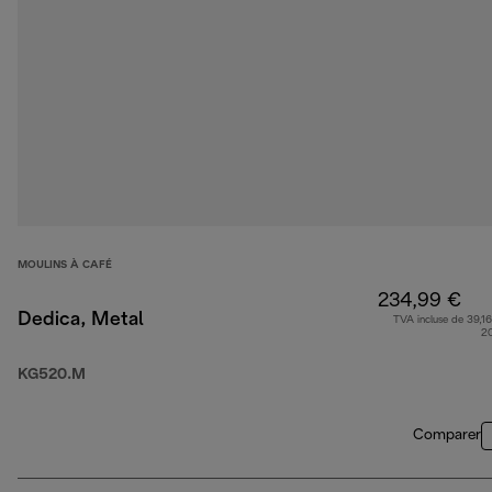
MOULINS À CAFÉ
234,99 €
Dedica, Metal
TVA incluse de 39,16
2
KG520.M
Comparer