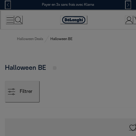
Skip
Payer en 3x sans frais avec Klarna
to
Content
Déclaration
d'accessibilité
Halloween Deals
Halloween BE
Halloween BE
Filtrer