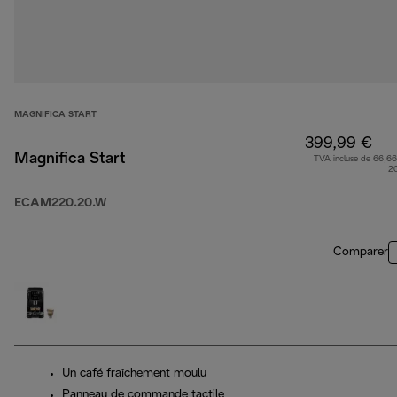
MAGNIFICA START
399,99 €
Magnifica Start
TVA incluse de 66,66
2
ECAM220.20.W
Comparer
Un café fraîchement moulu
Panneau de commande tactile