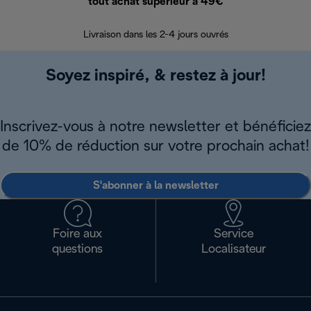
tout achat supérieur à 49€
30 jours pour 
Livraison dans les 2-4 jours ouvrés
Soyez inspiré, & restez à jour!
Inscrivez-vous à notre newsletter et bénéficiez
de 10% de réduction sur votre prochain achat!
S'abonner à la newsletter
Foire aux
Service
questions
Localisateur