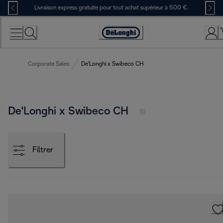
Skip
Livraison express gratuite pour tout achat supérieur à 500 €.
to
Content
Déclaration
d'accessibilité
Corporate Sales
De'Longhi x Swibeco CH
De'Longhi x Swibeco CH
Filtrer