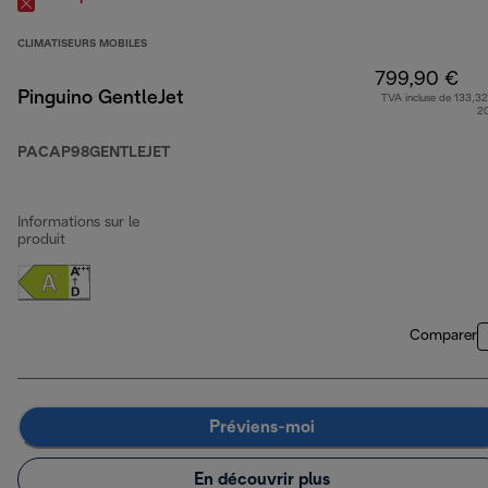
CLIMATISEURS MOBILES
799,90 €
Pinguino GentleJet
TVA incluse de 133,32
2
PACAP98GENTLEJET
Informations sur le
produit
Comparer
Préviens-moi
En découvrir plus