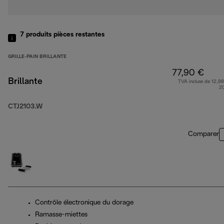
7
produits
pièces restantes
GRILLE-PAIN BRILLANTE
77,90 €
Brillante
TVA incluse de 12,98
2
CTJ2103.W
Comparer
Contrôle électronique du dorage
Ramasse-miettes