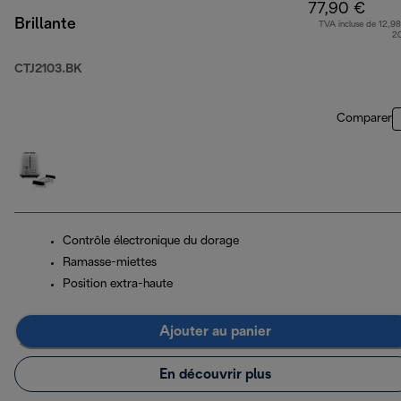
77,90 €
Brillante
TVA incluse de 12,98
2
CTJ2103.BK
Comparer
Contrôle électronique du dorage
Ramasse-miettes
Position extra-haute
Ajouter au panier
En découvrir plus