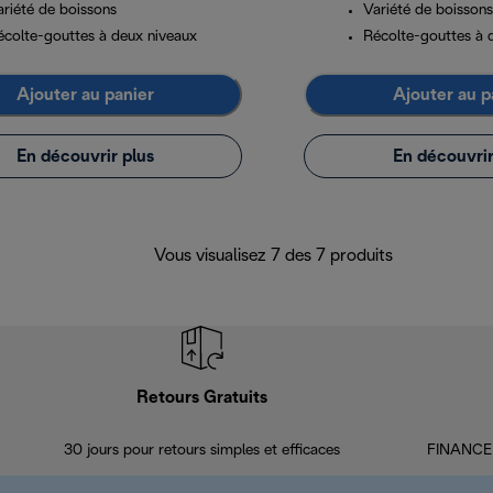
ariété de boissons
Variété de boissons
écolte-gouttes à deux niveaux
Récolte-gouttes à 
Ajouter au panier
Ajouter au p
En découvrir plus
En découvrir
Vous visualisez 7 des 7 produits
Retours Gratuits
30 jours pour retours simples et efficaces
FINANCEM