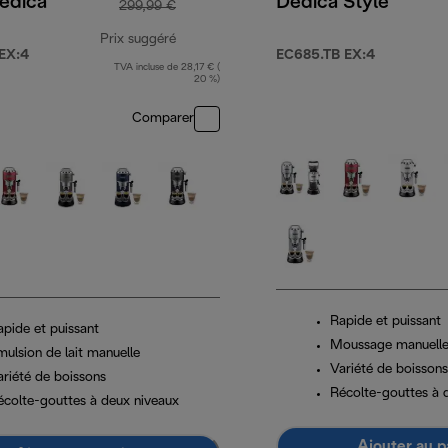
edica
Dedica Style
299,99 €
Prix suggéré
EX:4
EC685.TB EX:4
TVA incluse de 28,17 € (
prix original 299,99 €
20 %)
Comparer
Rapide et puissant
apide et puissant
Moussage manuelle 
mulsion de lait manuelle
Variété de boissons
ariété de boissons
Récolte-gouttes à 
écolte-gouttes à deux niveaux
Ajouter au p