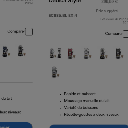
Dedica Style
299,99 €
20 %)
Prix suggéré
EC685.BL EX:4
TVA incluse de 28,17 €
prix 
20 
Comparer
Comparer
Rapide et puissant
du lait
Moussage manuelle du lait
Variété de boissons
deux niveaux
Récolte-gouttes à deux niveaux
anier