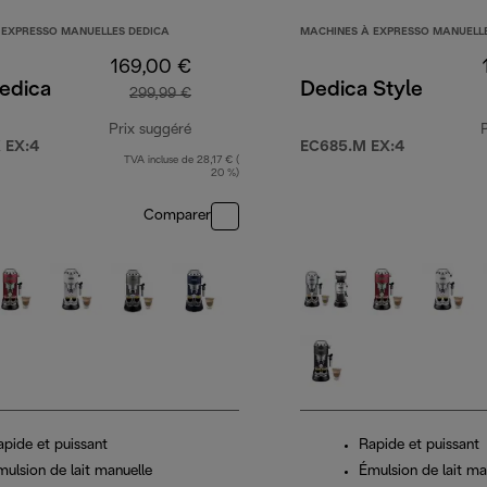
 EXPRESSO MANUELLES DEDICA
MACHINES À EXPRESSO MANUELL
169,00 €
edica
Dedica Style
299,99 €
Prix suggéré
 EX:4
EC685.M EX:4
TVA incluse de 28,17 € (
prix original 299,99 €
20 %)
Comparer
apide et puissant
Rapide et puissant
mulsion de lait manuelle
Émulsion de lait ma