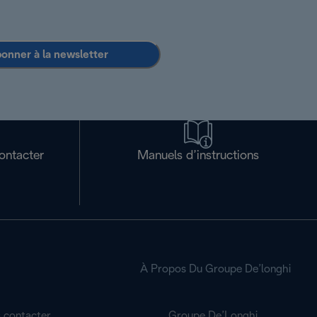
bonner à la newsletter
ontacter
Manuels d’instructions
À Propos Du Groupe De’longhi
 contacter
Groupe De’Longhi