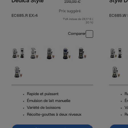
Dedica Style
Style D
299,99 €
Prix suggéré
EC685.R EX:4
EC685.W 
TVA incluse de 28,17 € (
prix original 299,99 €
20 %)
Comparer
Rapide et puissant
R
Émulsion de lait manuelle
É
Variété de boissons
V
Récolte-gouttes à deux niveaux
R