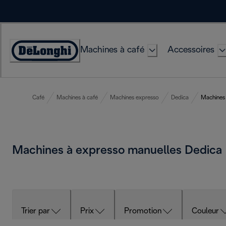
Skip
to
Content
Machines à café
Accessoires
Déclaration
d'accessibilité
Café
Machines à café
Machines expresso
Dedica
Machines 
Machines à expresso manuelles Dedica
Trier par
Prix
Promotion
Couleur