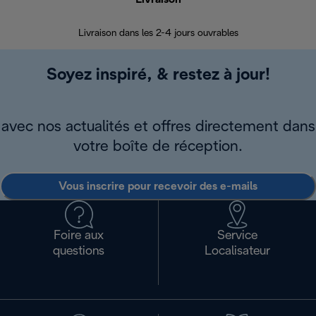
Livraison dans les 2-4 jours ouvrables
Da
Soyez inspiré, & restez à jour!
avec nos actualités et offres directement dans
votre boîte de réception.
Vous inscrire pour recevoir des e-mails
Foire aux
Service
questions
Localisateur