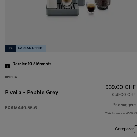
-3%
CADEAU OFFERT
Dernier 10
éléments
RIVELIA
639.00 CHF
Rivelia - Pebble Grey
659.00 CHF
Prix suggéré
EXAM440.55.G
TVA incluse de 47.88 C
Comparer