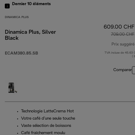
Dernier 10
éléments
DINAMICA PLUS
609.00 CHF
Dinamica Plus, Silver
709.00 CHF
Black
Prix suggéré
ECAM380.85.SB
TVA incluse de 45.63
( 
Comparer
Technologie LatteCrema Hot
Votre café d’une seule touche
Vaste sélection de boissons
Café fraîchement moulu