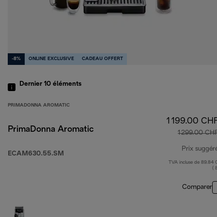
-8%
ONLINE EXCLUSIVE
CADEAU OFFERT
Dernier 10
éléments
PRIMADONNA AROMATIC
1 199.00 CH
PrimaDonna Aromatic
1 299.00 CH
Prix suggér
ECAM630.55.SM
TVA incluse de 89.84
( 
Comparer