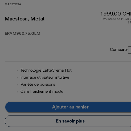
MAESTOSA
1 999.00 CH
Maestosa, Metal
TVA incluse de 149.79
( 
EPAM960.75.GLM
Comparer
Technologie LatteCrema Hot
Interface utilisateur intuitive
Variété de boissons
Café fraîchement moulu
Ajouter au panier
En savoir plus