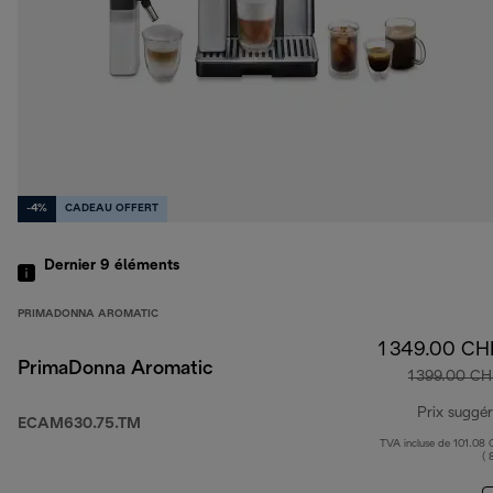
-4%
CADEAU OFFERT
Dernier 9
éléments
PRIMADONNA AROMATIC
1 349.00 CH
PrimaDonna Aromatic
1 399.00 CH
Prix suggé
ECAM630.75.TM
TVA incluse de 101.08
( 