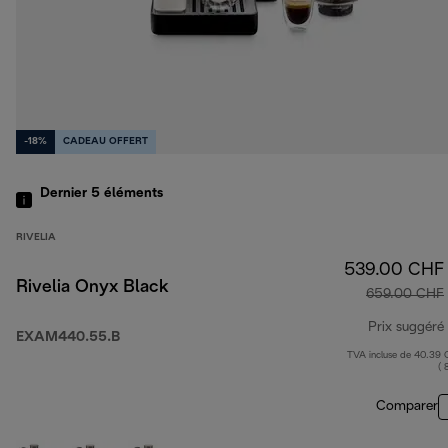
-18%
CADEAU OFFERT
Dernier 5
éléments
RIVELIA
539.00 CHF
Rivelia Onyx Black
659.00 CHF
Prix suggéré
EXAM440.55.B
TVA incluse de 40.39
( 
Comparer