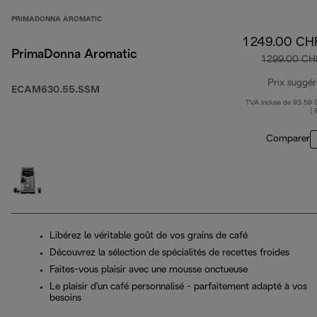
PRIMADONNA AROMATIC
1 249.00 CH
PrimaDonna Aromatic
1 299.00 CH
Prix suggér
ECAM630.55.SSM
TVA incluse de 93.59
( 
Comparer
Libérez le véritable goût de vos grains de café
Découvrez la sélection de spécialités de recettes froides
Faites-vous plaisir avec une mousse onctueuse
Le plaisir d'un café personnalisé - parfaitement adapté à vos
besoins