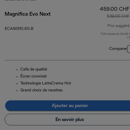
459.00 CHF
Magnifica Evo Next
539.00 CHF
Prix suggéré
ECAM310.60.B
TVA incluse de 34.39
( 
Comparer
Café de qualité
Écran convivial
Technologie LatteCrema Hot
Grand choix de recettes
Ajouter au panier
En savoir plus