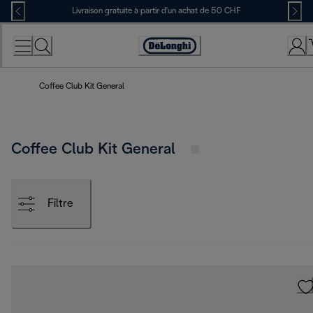
Skip
Livraison gratuite à partir d'un achat de 50 CHF
to
Content
Déclaration
d'accessibilité
Coffee Club Kit General
Coffee Club Kit General
Filtre