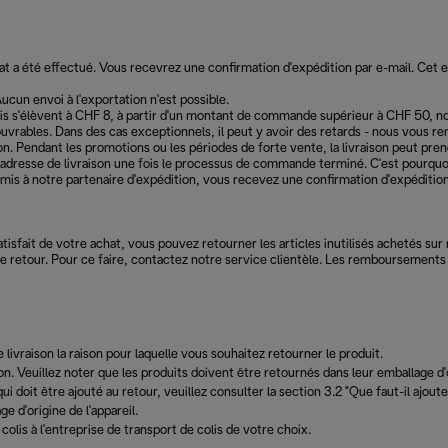
 été effectué. Vous recevrez une confirmation d'expédition par e-mail. Cet ema
ucun envoi à l'exportation n'est possible.
is s'élèvent à CHF 8, à partir d'un montant de commande supérieur à CHF 50, 
 ouvrables. Dans des cas exceptionnels, il peut y avoir des retards - nous vous r
n. Pendant les promotions ou les périodes de forte vente, la livraison peut pre
'adresse de livraison une fois le processus de commande terminé. C'est pourquo
is à notre partenaire d'expédition, vous recevez une confirmation d'expédition 
atisfait de votre achat, vous pouvez retourner les articles inutilisés achetés sur
le retour. Pour ce faire, contactez notre service clientèle. Les remboursements 
 livraison la raison pour laquelle vous souhaitez retourner le produit.
tion. Veuillez noter que les produits doivent être retournés dans leur emballage 
ui doit être ajouté au retour, veuillez consulter la section 3.2 "Que faut-il ajoute
ge d'origine de l'appareil.
colis à l'entreprise de transport de colis de votre choix.