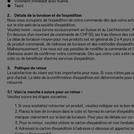
● Virement immédiat avec Klarna
● Twint
2. Détails de la livraison et de l'expédition
Nous nous occupons de l'expédition de votre commande dès que votre achat a
sur le site web de la société d'expédition.
Veuillez noter : nous livrons exclusivement en Suisse et au Liechtenstein. A
En dessous d'un montant de commande de CHF 50, les frais d'envoi des col
Le délai de livraison moyen pour nos produits est en général de 2 à 4 jours
du produit commandé, de l'adresse de livraison et des méthodes d'expéditio
Malheureusement, il ne nous est pas possible de modifier la commande et l
d'adresse avant de confirmer votre commande. Dès que votre colis a été rem
colis ou de bénéficier d'autres services d'expédition.
3. Politique de retour
La satisfaction du client est très importante pour nous. Si vous n'êtes pas s
prix d'achat. La date de la confirmation d'expédition est déterminante pour 
retourné.
3.1 Voici la marche à suivre pour un retour :
Veuillez suivre les étapes suivantes :
Si vous souhaitez retourner un produit, veuillez indiquer sur le bon de
Placez le bon de livraison dans le colis et fermez le carton d'expédi
marquer clairement sur le bon de livraison. Pour plus de détails sur ce q
Pour le retour, veuillez utiliser le carton d'expédition et non l'emballa
Adressez le carton d'expédition à l'adresse ci-dessous et apportez le 