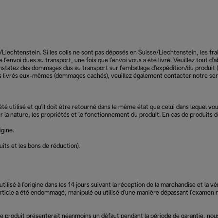
/Liechtenstein. Si les colis ne sont pas déposés en Suisse/Liechtenstein, les fr
'envoi dues au transport, une fois que l'envoi vous a été livré. Veuillez tout 
atez des dommages dus au transport sur l'emballage d'expédition/du produit (
 livrés eux-mêmes (dommages cachés), veuillez également contacter notre servic
été utilisé et qu'il doit être retourné dans le même état que celui dans lequel vo
r la nature, les propriétés et le fonctionnement du produit. En cas de produits d
igine.
ts et les bons de réduction).
isé à l'origine dans les 14 jours suivant la réception de la marchandise et la vé
article a été endommagé, manipulé ou utilisé d'une manière dépassant l'examen 
e produit présenterait néanmoins un défaut pendant la période de garantie, nou