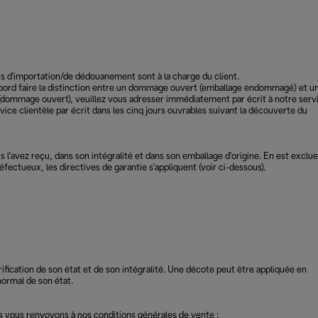
ais d'importation/de dédouanement sont à la charge du client.
d'abord faire la distinction entre un dommage ouvert (emballage endommagé) et u
dommage ouvert), veuillez vous adresser immédiatement par écrit à notre serv
e clientèle par écrit dans les cinq jours ouvrables suivant la découverte du
us l'avez reçu, dans son intégralité et dans son emballage d'origine. En est exclue
éfectueux, les directives de garantie s'appliquent (voir ci-dessous).
rification de son état et de son intégralité. Une décote peut être appliquée en
normal de son état.
s vous renvoyons à nos conditions générales de vente :