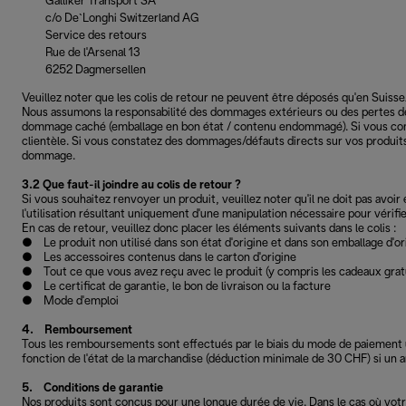
Galliker Transport SA
c/o De`Longhi Switzerland AG
Service des retours
Rue de l'Arsenal 13
6252 Dagmersellen
Veuillez noter que les colis de retour ne peuvent être déposés qu'en Suisse
Nous assumons la responsabilité des dommages extérieurs ou des pertes de l
dommage caché (emballage en bon état / contenu endommagé). Si vous const
clientèle. Si vous constatez des dommages/défauts directs sur vos produits
dommage.
3.2 Que faut-il joindre au colis de retour ?
Si vous souhaitez renvoyer un produit, veuillez noter qu'il ne doit pas avoir 
l'utilisation résultant uniquement d'une manipulation nécessaire pour vérifie
En cas de retour, veuillez donc placer les éléments suivants dans le colis :
● Le produit non utilisé dans son état d'origine et dans son emballage d'or
● Les accessoires contenus dans le carton d'origine
● Tout ce que vous avez reçu avec le produit (y compris les cadeaux gratui
● Le certificat de garantie, le bon de livraison ou la facture
● Mode d'emploi
4. Remboursement
Tous les remboursements sont effectués par le biais du mode de paiement util
fonction de l'état de la marchandise (déduction minimale de 30 CHF) si un 
5. Conditions de garantie
Nos produits sont conçus pour une longue durée de vie. Dans le cas où votr