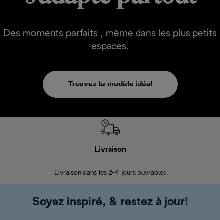
Des moments parfaits , même dans les plus petits
espaces.
Trouvez le modèle idéal
Livraison
R
Livraison dans les 2-4 jours ouvrables
Da
Soyez inspiré, & restez à jour!