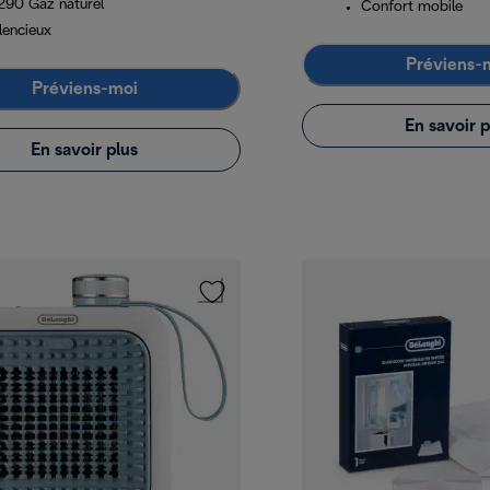
290 Gaz naturel
Confort mobile
lencieux
Préviens-
Préviens-moi
En savoir p
En savoir plus