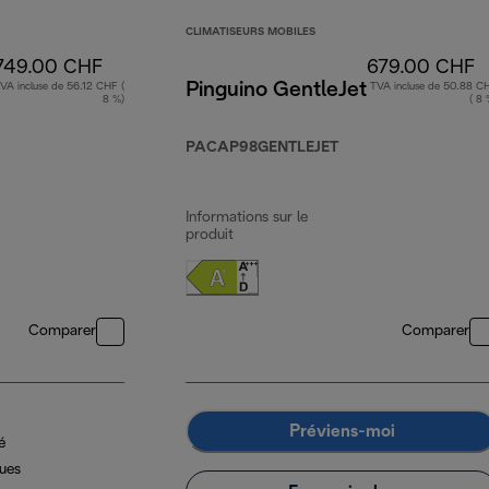
CLIMATISEURS MOBILES
749.00 CHF
679.00 CHF
Pinguino GentleJet
VA incluse de 56.12 CHF (
TVA incluse de 50.88 C
8 %)
( 8 
PACAP98GENTLEJET
Informations sur le
produit
Comparer
Comparer
Préviens-moi
é
ues