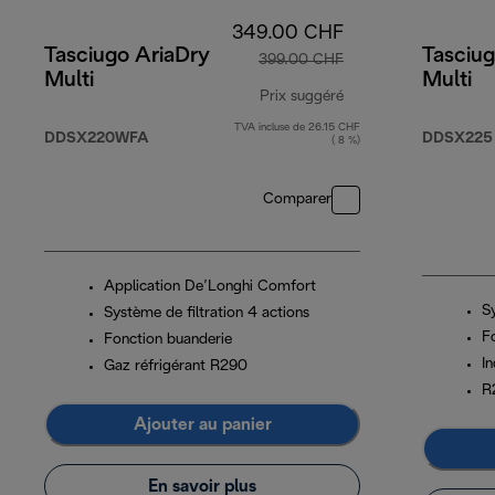
349.00 CHF
Tasciugo AriaDry
Tasciug
399.00 CHF
Multi
Multi
Prix suggéré
TVA incluse de 26.15 CHF
prix original 399.0
DDSX220WFA
DDSX225
( 8 %)
Comparer
Application De’Longhi Comfort
Sy
Système de filtration 4 actions
F
Fonction buanderie
In
Gaz réfrigérant R290
R
Ajouter au panier
En savoir plus