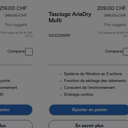
219.00 CHF
209.00 CHF
Tasciugo AriaDry
249.00 CHF
249.00 CHF
Multi
Prix suggéré
Prix suggéré
TVA incluse de 16.41 CHF
TVA incluse de 15.66 C
prix original 249.00 CHF
p
DEXD216RF
( 8 %)
( 8 
Comparer
Comparer
Système de filtration en 3 actions
 porté
Fonction de séchage des vêtements
ironnement
Conscient de l’environnement
90
Drainage continu
anier
Ajouter au panier
lus
En savoir plus