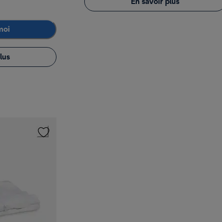
En savoir plus
moi
lus