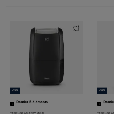
-13%
-18%
Dernier 5
éléments
Derni
TASCIUGO ARIADRY MULTI
TASCIUGO A