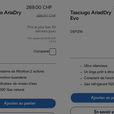
269.00 CHF
o AriaDry
Tasciugo AriadDry
299.00 CHF
Evo
Prix le plus bas 30
0 CHF
derniers jours
DEP216
TVA incluse de 20.16 CHF
( 8 %)
Comparer
Ultra-silencieux
stème de filtration 2 actions
Un linge prêt à être
onction buanderie
Conscient de l’env
dicateur de niveau d’eau
Gaz réfrigérant R2
290 Gaz naturel
Ajouter au p
Ajouter au panier
En savoir p