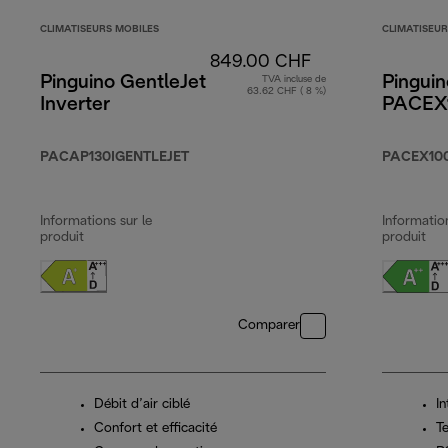
CLIMATISEURS MOBILES
CLIMATISEUR
849.00 CHF
Pinguino GentleJet
Pinguin
TVA incluse de
63.62 CHF ( 8 %)
Inverter
PACEX
PACAP130IGENTLEJET
PACEX100
Informations sur le
Information
produit
produit
Comparer
Débit d’air ciblé
I
Confort et efficacité
T