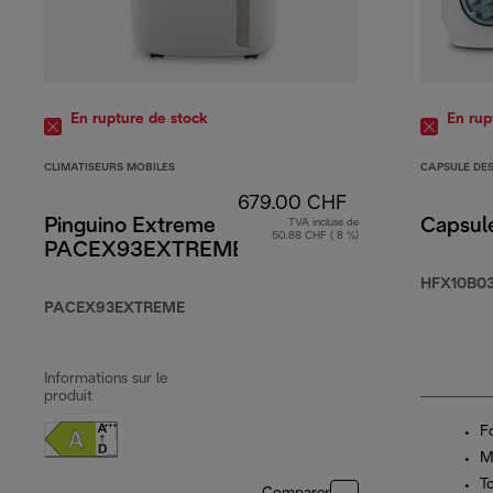
En rupture de stock
En rup
CLIMATISEURS MOBILES
CAPSULE DE
679.00 CHF
Pinguino Extreme
Capsul
TVA incluse de
50.88 CHF ( 8 %)
PACEX93EXTREME
HFX10B03
PACEX93EXTREME
Informations sur le
produit
F
M
T