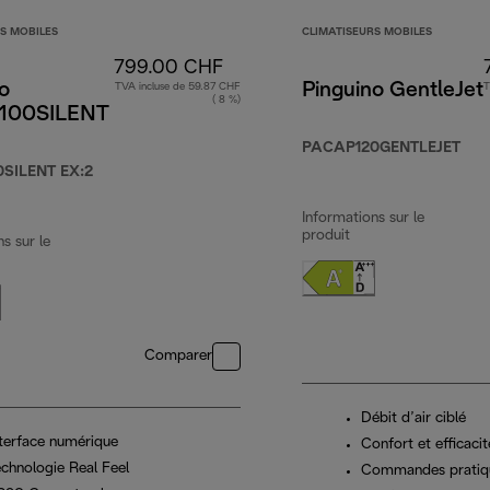
S MOBILES
CLIMATISEURS MOBILES
799.00 CHF
o
Pinguino GentleJet
TVA incluse de 59.87 CHF
T
( 8 %)
100SILENT
PACAP120GENTLEJET
SILENT EX:2
Informations sur le
produit
s sur le
Comparer
Débit d’air ciblé
nterface numérique
Confort et efficacit
echnologie Real Feel
Commandes pratiq