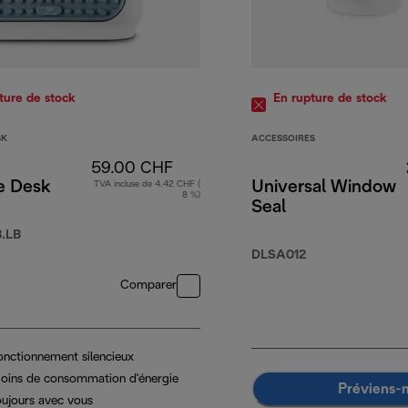
ture de stock
En rupture de stock
SK
ACCESSOIRES
59.00 CHF
e Desk
Universal Window
TVA incluse de 4.42 CHF (
8 %)
Seal
.LB
DLSA012
Comparer
onctionnement silencieux
oins de consommation d'énergie
Préviens-
oujours avec vous