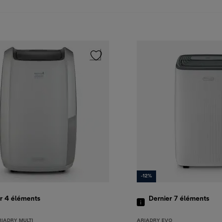
-12%
er 4
éléments
Dernier 7
éléments
RIADRY MULTI
ARIADRY EVO