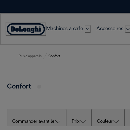
Skip
to
Content
Machines à café
Accessoires
Déclaration
d'accessibilité
Plus d'appareils
Confort
Confort
Commander avant le
Prix
Couleur