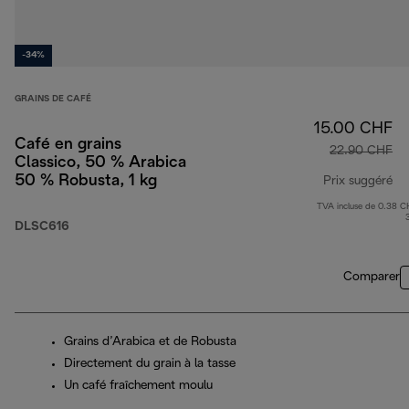
-34%
GRAINS DE CAFÉ
15.00 CHF
Café en grains
22.90 CHF
Classico, 50 % Arabica
50 % Robusta, 1 kg
Prix suggéré
TVA incluse de 0.38 C
pr
DLSC616
Comparer
Grains d’Arabica et de Robusta
Directement du grain à la tasse
Un café fraîchement moulu