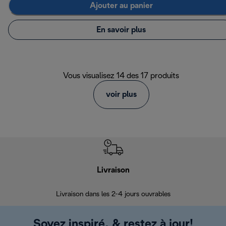
Ajouter au panier
En savoir plus
Vous visualisez 14 des 17 produits
voir plus
Livraison
R
Livraison dans les 2-4 jours ouvrables
Da
Soyez inspiré, & restez à jour!