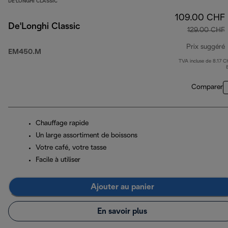
DE'LONGHI CLASSIC
109.00 CHF
De'Longhi Classic
129.00 CHF
Prix suggéré
EM450.M
TVA incluse de 8.17 C
p
Comparer
Chauffage rapide
Un large assortiment de boissons
Votre café, votre tasse
Facile à utiliser
Ajouter au panier
En savoir plus