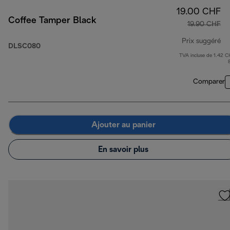
19.00 CHF
Coffee Tamper Black
19.90 CHF
Prix suggéré
DLSC080
TVA incluse de 1.42 C
pr
Comparer
Ajouter au panier
En savoir plus