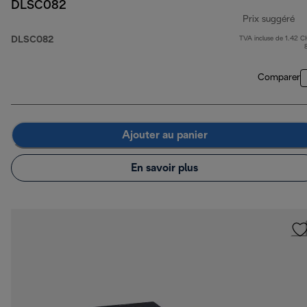
DLSC082
Prix suggéré
DLSC082
TVA incluse de 1.42 C
pr
Comparer
Ajouter au panier
En savoir plus