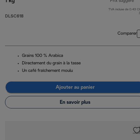
1 kg
Prix suggéré
TVA incluse de 0.43 C
pri
DLSC618
Comparer
Grains 100 % Arabica
Directement du grain à la tasse
Un café fraîchement moulu
Ajouter au panier
En savoir plus