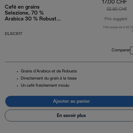
17.00 CHF
Café en grains
22.90 CHF
Selezione, 70 %
Arabica 30 % Robusta,
Prix suggéré
1 kg
TVA incluse de 0.43 C
pri
DLSC617
Comparer
Grains d’Arabica et de Robusta
Directement du grain à la tasse
Un café fraîchement moulu
Ajouter au panier
En savoir plus