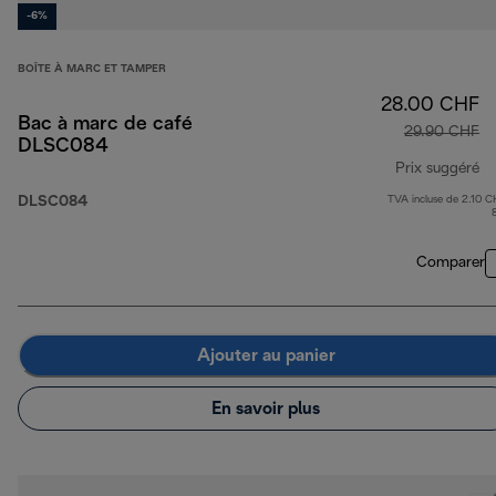
-6%
BOÎTE À MARC ET TAMPER
28.00 CHF
Bac à marc de café
29.90 CHF
DLSC084
Prix suggéré
DLSC084
TVA incluse de 2.10 C
pr
Comparer
Ajouter au panier
En savoir plus