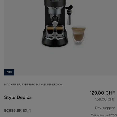
-19%
MACHINES À EXPRESSO MANUELLES DEDICA
129.00 CHF
Style Dedica
159.00 CHF
Prix suggéré
EC685.BK EX:4
TVA incluse de 9.67 C
p